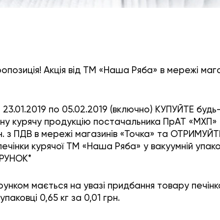
ропозиція! Акція від ТМ «Наша Ряба» в мережі маг
з 23.01.2019 по 05.02.2019 (включно) КУПУЙТЕ будь
ну курячу продукцію постачальника ПрАТ «МХП» 
рн. з ПДВ в мережі магазинів «Точка» та ОТРИМУЙ
печінки курячої ТМ «Наша Ряба» у вакуумній упако
АРУНОК*
рунком мається на увазі придбання товару печінк
упаковці 0,65 кг за 0,01 грн.