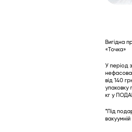
Вигідна п
«Точка»
У період 
нефасова
від 140 г
упаковку 
кг у ПОД
*Під пода
вакуумній 