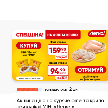
2
залишилось
дні
Акційна ціна на куряче філе та крило
при купівлі МІНІ «Легко!»