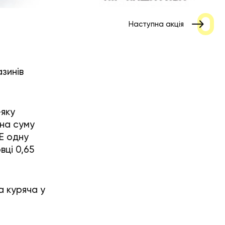
Наступна акція
азинів
-яку
на суму
ТЕ одну
вці 0,65
а куряча у