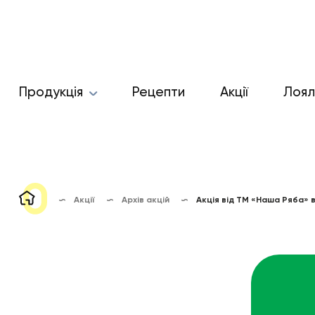
Продукція
Рецепти
Акції
Лоял
Акції
Архів акцій
Акція від ТМ «Наша Ряба» 