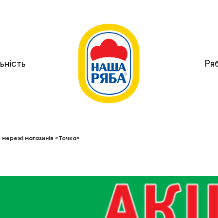
ьність
Ря
в мережі магазинів «Точка»