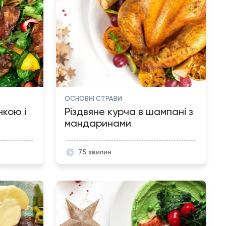
ОСНОВНІ СТРАВИ
нкою і
Різдвяне курча в шампані з
мандаринами
75 хвилин