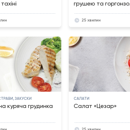
тахіні
грушею та горгонзол
илин
25 хвилин
СТРАВИ, ЗАКУСКИ
САЛАТИ
а куряча грудинка
Салат «Цезар»
илин
25 хвилин