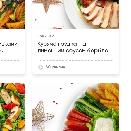
ЗАКУСКИ
ивками
Куряча грудка під
..
лимонним соусом берблан
60 хвилин