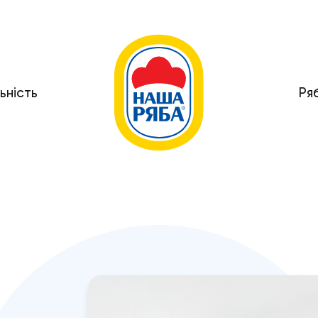
ьність
Ря