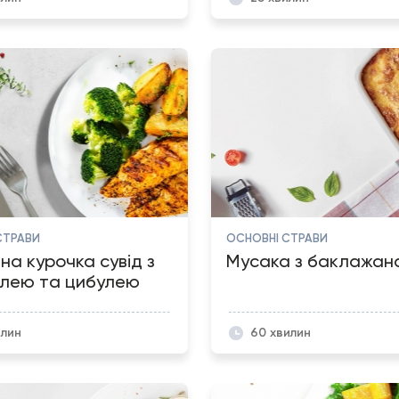
СТРАВИ
ОСНОВНІ СТРАВИ
на курочка сувід з
Мусака з баклажан
лею та цибулею
илин
60 хвилин