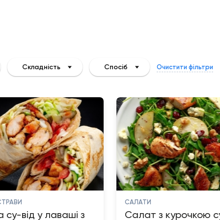
Складність
Спосіб
Очистити фільтри
СТРАВИ
САЛАТИ
 су-від у лаваші з
Салат з курочкою су