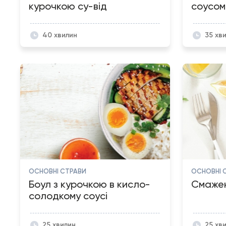
курочкою су-від
соусом 
40 хвилин
35 хв
ОСНОВНІ СТРАВИ
ОСНОВНІ 
Боул з курочкою в кисло-
Смажен
солодкому соусі
25 хвилин
25 хв