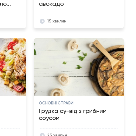
о...
авокадо
15 хвилин
ОСНОВНІ СТРАВИ
Грудка су-від з грибним
соусом
25 хвилин