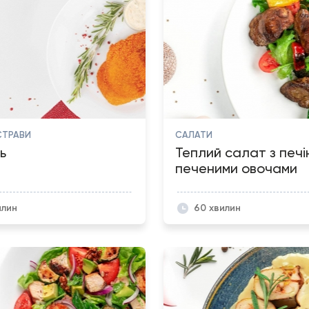
СТРАВИ
САЛАТИ
ь
Теплий салат з печі
печеними овочами
илин
60 хвилин