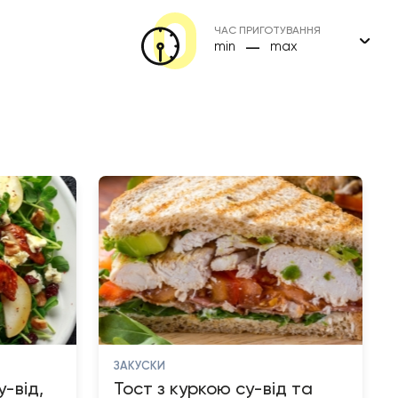
ЧАС ПРИГОТУВАННЯ
—
min
max
ЗАКУСКИ
-від,
Тост з куркою су-від та