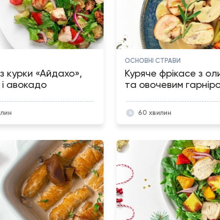
ОСНОВНІ СТРАВИ
з курки «Айдахо»,
Куряче фрікасе з ол
 і авокадо
та овочевим гарніро.
илин
60 хвилин