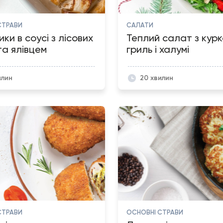
СТРАВИ
САЛАТИ
ки в соусі з лісових
Теплий салат з кур
та ялівцем
гриль і халумі
илин
20 хвилин
СТРАВИ
ОСНОВНІ СТРАВИ