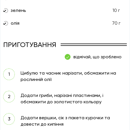
зелень
10 г
олія
70 г
ПРИГОТУВАННЯ
відмічай, що зроблено
Цибулю та часник нарізати, обсмажити на
рослинній олії
Додати гриби, нарізані пластинами, і
обсмажити до золотистого кольору
Додати вершки, сік з пакета курочки та
довести до кипіння