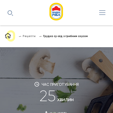
Рецепти
Грудка су-від з грибним соусом
ЧАС ПРИГОТУВАННЯ
25
хвилин