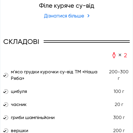
Філе куряче су-від
Дізнатися більше
СКЛАДОВІ
2
м'ясо грудки курочки су-від ТМ «Наша
200-300
Ряба»
г
цибуля
100 г
часник
20 г
гриби шампіньйони
300 г
вершки
200 г