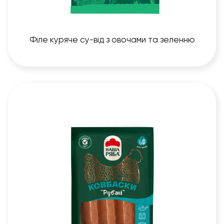
Філе куряче су-від з овочами та зеленню