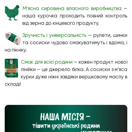
М’ясна
сировина
власного
виробництва
—
наша курочка проходить повний контроль
від зерна до кінцевого продукту.
Зручність
і
універсальність
— рулети, шинки
та сосиски чудово смакуватимуть і вдома, і
на пікніку.
Смак для
всієї
родини
— кожен продукт нової
лінійки — це джерело білка. А сосиски з м’яса
курки дуже ніжні завдяки вершковому маслу в
складі!