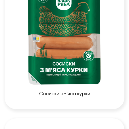
Сосиски з м’яса курки