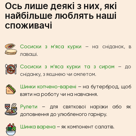
Ось лише деякі з них, які
найбільше люблять наші
споживачі
Сосиски з м’яса курки
– на сніданок, в
лаваші.
Сосиски з м’яса курки та з сиром
– до
сніданку, з яєшнею чи омлетом.
Шинки копчено-варені
– на бутерброд, щоб
взяти на роботу чи на навчання.
Рулети
– для святкової нарізки або як
доповнення до улюбленого гарніру.
Шинка варена
– як компонент салатів.