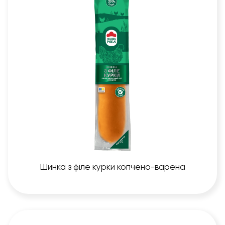
Шинка з філе курки копчено-варена