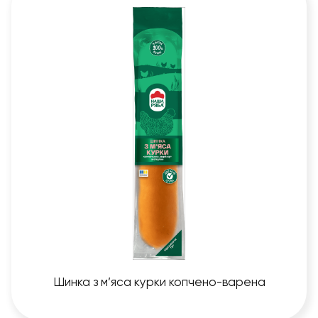
Шинка з м’яса курки копчено-варена