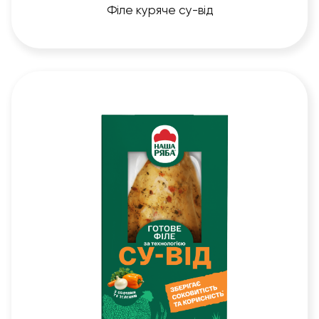
Філе куряче су-від