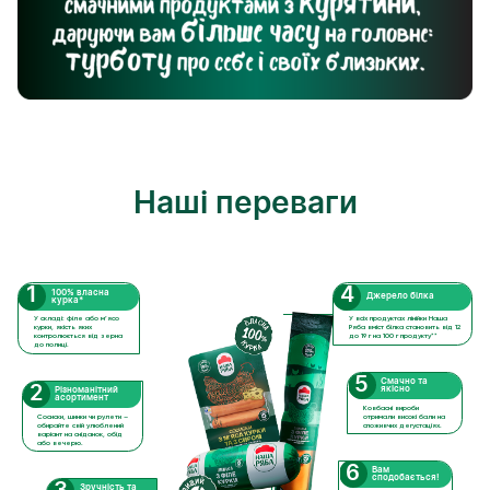
Наші переваги
1
4
100% власна
Джерело білка
курка*
У складі: філе або м’ясо
У всіх продуктах лінійки Наша
курки, якість яких
Ряба вміст білка становить від 12
контролюється від зерна
до 19 г на 100 г продукту**
до полиці.
5
Смачно та
2
якісно
Різноманітний
асортимент
Ковбасні вироби
Сосиски, шинки чи рулети –
отримали високі бали на
обирайте свій улюблений
споживчих дегустаціях.
варіант на сніданок, обід
або вечерю.
6
Вам
сподобається!
Зручність та