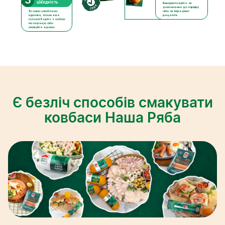
3
швидкість
Використовуйте як
доповнення до гарніру
Та сама улюблена
або як інгредієнт
курочка, тільки вже
рецептів. ​
готова! Беріть з собою
на перекус або
смакуйте вдома.
Є безліч способів смакувати
ковбаси Наша Ряба