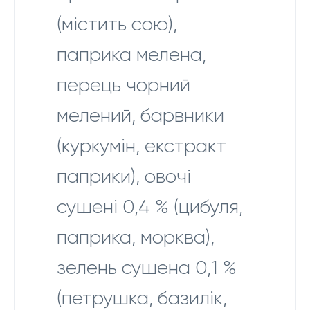
(містить сою),
паприка мелена,
перець чорний
мелений, барвники
(куркумін, екстракт
паприки), овочі
сушені 0,4 % (цибуля,
паприка, морква),
зелень сушена 0,1 %
(петрушка, базилік,