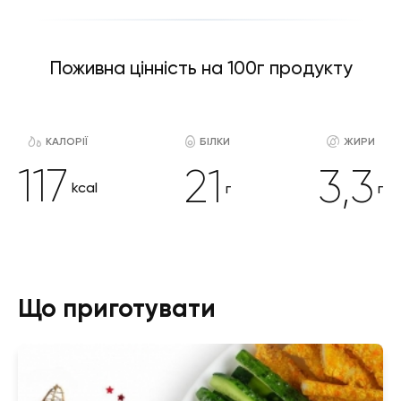
Поживна цінність на 100г продукту
КАЛОРІЇ
БІЛКИ
ЖИРИ
117
21
3,3
kcal
г
г
Що приготувати