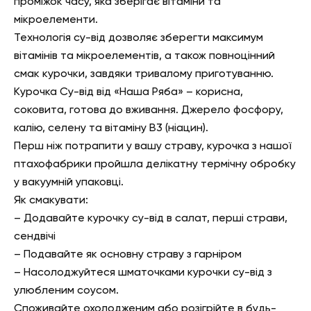
проміжок часу, яка зберігає вітаміни та
мікроелементи.
Технологія су-від дозволяє зберегти максимум
вітамінів та мікроелементів, а також повноцінний
смак курочки, завдяки тривалому приготуванню.
Курочка Су-від від «Наша Ряба» – корисна,
соковита, готова до вживання.
Джерело фосфору,
калію, селену та вітаміну
В3 (ніацин)
.
Перш ніж потрапити у вашу страву, курочка з нашої
птахофабрики пройшла делікатну термічну обробку
у вакуумній упаковці.
Як смакувати:
– Додавайте курочку су-від в салат, перші страви,
сендвічі
– Подавайте як основну страву з гарніром
– Насолоджуйтеся шматочками курочки су-від з
улюбленим соусом.
Споживайте охолодженим або розігрійте в будь-