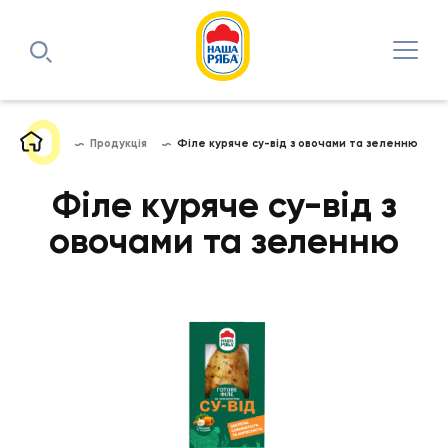
Продукція
Філе куряче су-від з овочами та зеленню
Філе куряче су-від з
овочами та зеленню