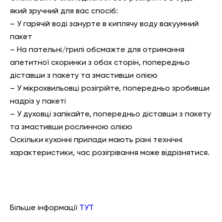
який зручний для вас спосіб:
– У гарячій воді занурте в киплячу воду вакуумний
пакет
– На пательні/грилі обсмажте для отримання
апетитної скоринки з обох сторін, попередньо
діставши з пакету та змастивши олією
– У мікрохвильовці розігрійте, попередньо зробивши
надріз у пакеті
– У духовці запікайте, попередньо діставши з пакету
та змастивши рослинною олією
Оскільки кухонні прилади мають різні технічні
характеристики, час розігрівання може відрізнятися.
Більше інформації
ТУТ