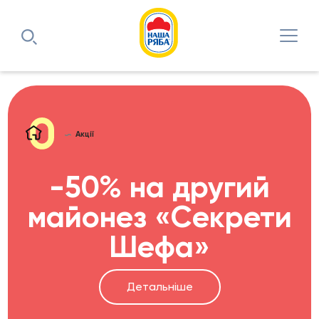
Акції
-50% на другий
майонез «Секрети
Шефа»
Детальніше