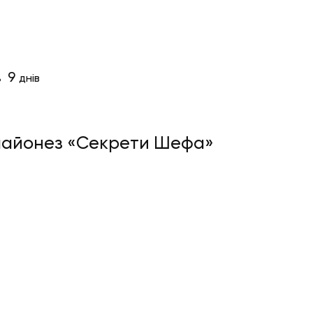
9
ь
днів
 майонез «Секрети Шефа»