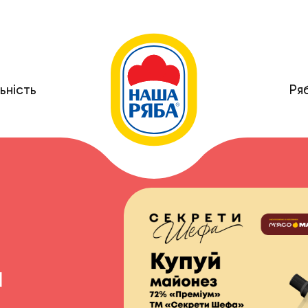
ьність
Ря
й