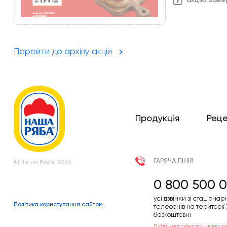
Перейти до архіву акцій
Продукція
Рец
ГАРЯЧА ЛІНІЯ
© Наша Ряба. 2026
0 800 500 0
усі дзвінки зі стаціонар
Політика користування сайтом
телефонів на території
безкоштовні
Публічна оферта щодо р