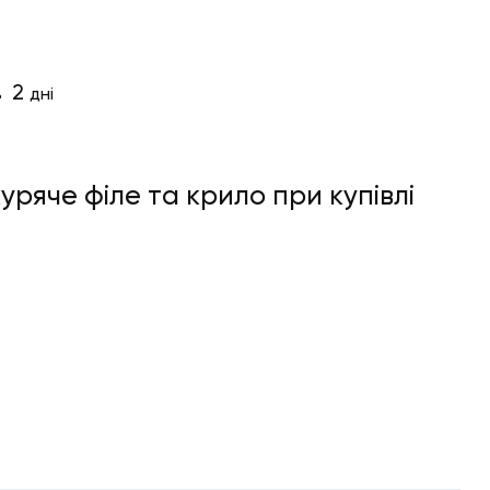
2
ь
дні
куряче філе та крило при купівлі