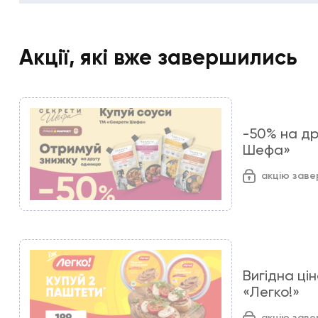
Акції, які вже завершились
-50% на др
Шефа»
акцію зав
Вигідна ці
«Легко!»
акцію зав