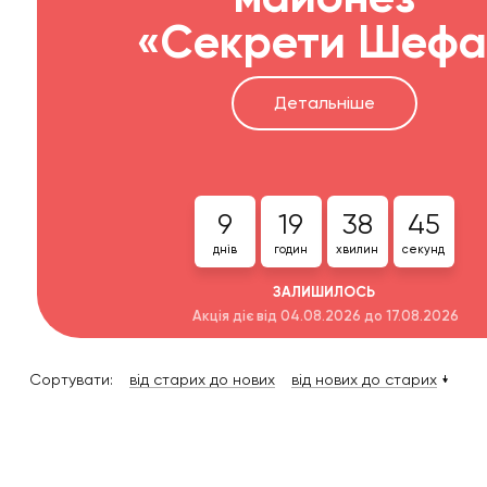
«Секрети Шефа
Детальніше
9
19
38
45
днів
годин
хвилин
секунд
ЗАЛИШИЛОСЬ
Акція діє від 04.08.2026 до 17.08.2026
Сортувати:
від старих до нових
від нових до старих