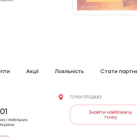
епти
Акції
Лояльність
Стати партн
ТОЧКИ ПРОДАЖУ
01
Знайти найближчу
точку
них і мобільних
 України
оботи