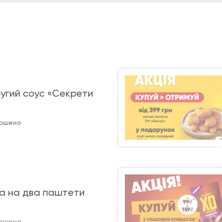
угий соус «Секрети
ершено
на на два паштети
ершено