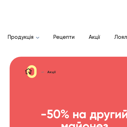
Продукція
Рецепти
Акції
Лоял
Акції
-50% на други
майонез