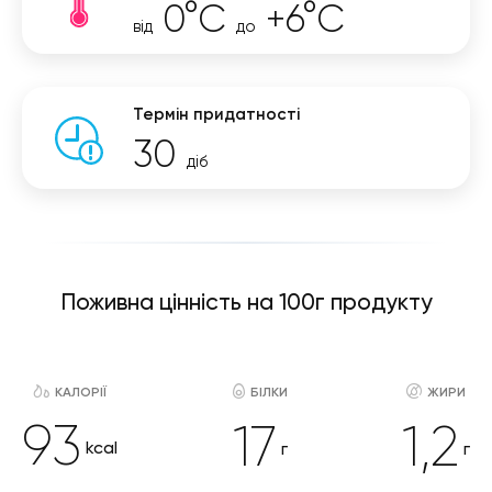
0°C
+6°C
від
до
Термін придатності
30
діб
Поживна цінність на 100г продукту
КАЛОРІЇ
БІЛКИ
ЖИРИ
93
17
1,2
kcal
г
г