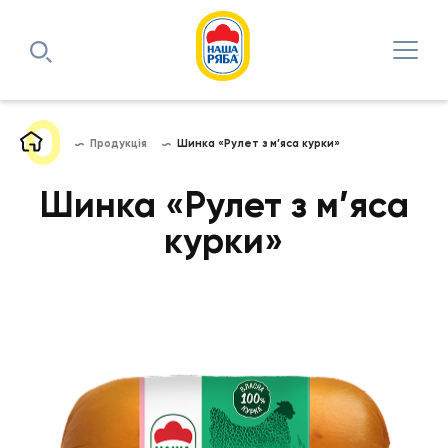
Продукція
Шинка «Рулет з м’яса курки»
Шинка «Рулет з м’яса
курки»