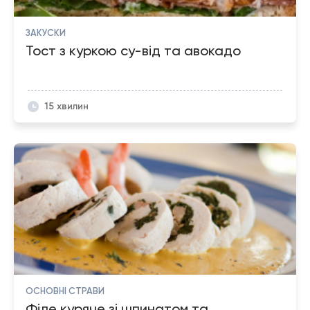
ЗАКУСКИ
Тост з куркою су-від та авокадо
15 хвилин
ОСНОВНІ СТРАВИ
Філе куряче зі шпинатом та