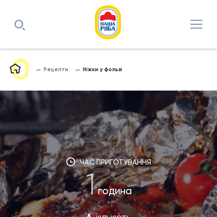
Рецепти
Ніжки у фользі
ЧАС ПРИГОТУВАННЯ
1
година