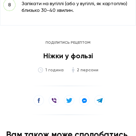
Запікати на вугіллі (або у вугіллі, як картоплю)
близько 30-40 хвилин.
ПОДІЛИТИСЬ РЕЦЕПТОМ
Ніжки у фользі
2 персони
1 година
Вам також може сподобатись