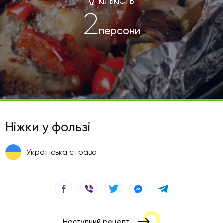
КІЛЬКІСТЬ
2
персони
Ніжки у фользі
Українська страва
Наступний рецепт