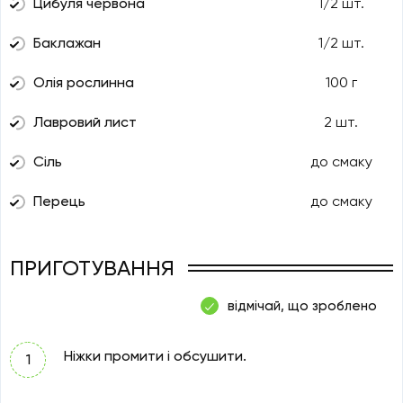
Цибуля червона
1/2 шт.
Баклажан
1/2 шт.
Олія рослинна
100 г
Лавровий лист
2 шт.
Сіль
до смаку
Перець
до смаку
ПРИГОТУВАННЯ
відмічай, що зроблено
Ніжки промити і обсушити.