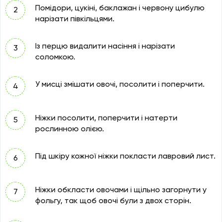
Помідори, цукіні, баклажан і червону цибулю
нарізати півкільцями.
Із перцю видалити насіння і нарізати
соломкою.
У мисці змішати овочі, посолити і поперчити.
Ніжки посолити, поперчити і натерти
рослинною олією.
Під шкіру кожної ніжки покласти лавровий лист.
Ніжки обкласти овочами і щільно загорнути у
фольгу, так щоб овочі були з двох сторін.