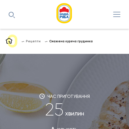
Рецепти
Смажена куряча грудинка
ЧАС ПРИГОТУВАННЯ
25
хвилин