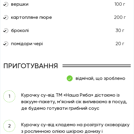
вершки
100 г
картопляне пюре
200 г
броколі
30 г
помідори чері
20 г
ПРИГОТУВАННЯ
відмічай, що зроблено
Курочку су-від ТМ «Наша Ряба» дістаємо із
вакуум-пакету, м’ясний сік виливаємо в посуд,
де будемо готувати грибний соус
Курочку су-від кладемо на розігріту сковорідку
з рослинною олією шкірою донизу і