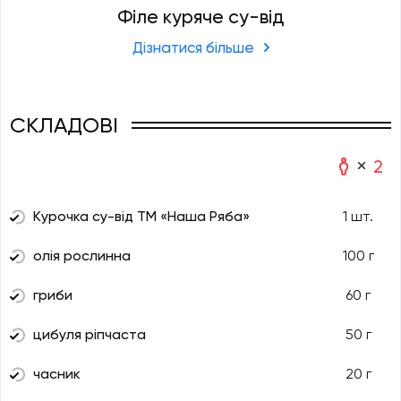
Філе куряче су-від
Дізнатися більше
СКЛАДОВІ
2
Курочка су-від ТМ «Наша Ряба»
1 шт.
олія рослинна
100 г
гриби
60 г
цибуля ріпчаста
50 г
часник
20 г