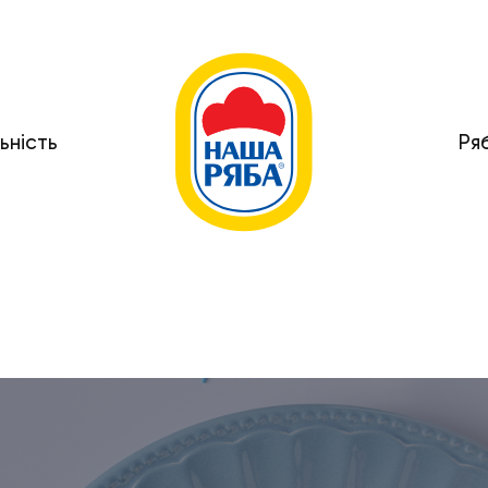
ьність
Ря