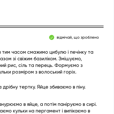
відмічай, що зроблено
а тим часом смажимо цибулю і печінку та
разом зі свіжим базиліком. Змішуємо,
ий рис, сіль та перець. Формуємо з
льки розміром з волоський горіх.
дрібну тертку. Яйце збиваємо в піну.
анурюємо в яйце, а потім паніруємо в сирі.
аємо кульки на пергамент і випікаємо в