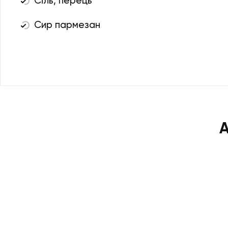
Сіль, перець
Сир пармезан
А