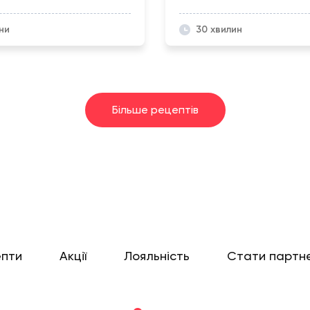
ни
30 хвилин
Більше рецептів
епти
Акції
Лояльність
Стати партн