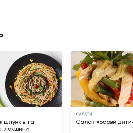
ь
САЛАТИ
і шлунків та
Салат «Барви дити
ої локшини