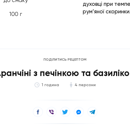
до смаку
духовці при темпе
рум’яної скоринки
100 г
ПОДІЛИТИСЬ РЕЦЕПТОМ
ранчіні з печінкою та базилік
4 персони
1 година