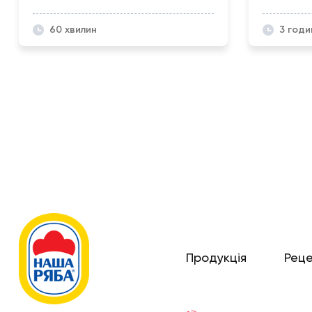
60 хвилин
3 годи
Продукція
Рец