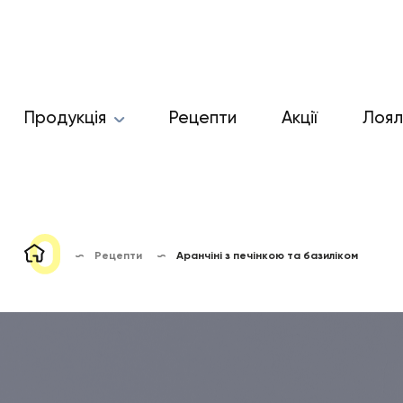
Продукція
Рецепти
Акції
Лоял
Рецепти
Аранчіні з печінкою та базиліком