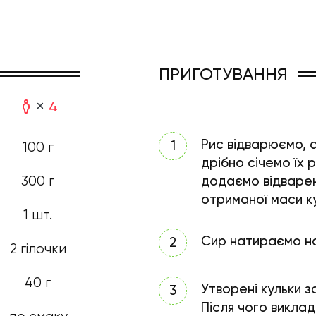
ПРИГОТУВАННЯ
4
Рис відварюємо, 
100 г
дрібно січемо їх 
додаємо відварен
300 г
отриманої маси ку
1 шт.
Сир натираємо на 
2 гілочки
40 г
Утворені кульки з
Після чого виклад