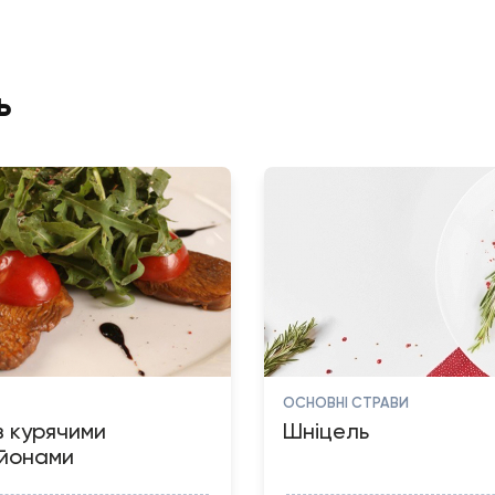
ь
ОСНОВНІ СТРАВИ
з курячими
Шніцель
йонами