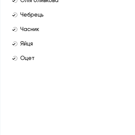
Олія оливкова
Чебрець
Часник
Яйця
Оцет