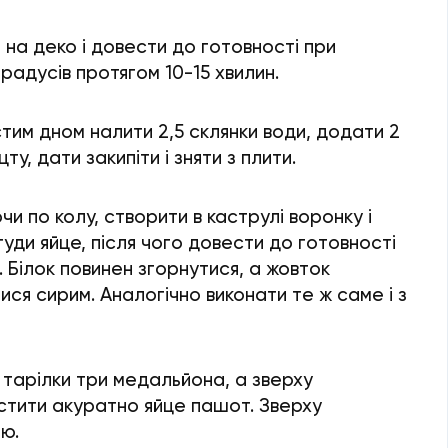
 на деко і довести до готовності при
радусів протягом 10-15 хвилин.
тим дном налити 2,5 склянки води, додати 2
у, дати закипіти і зняти з плити.
чи по колу, створити в каструлі воронку і
уди яйце, після чого довести до готовності
. Білок повинен згорнутися, а жовток
ся сирим. Аналогічно виконати те ж саме і з
 тарілки три медальйона, а зверху
стити акуратно яйце пашот. Зверху
ю.