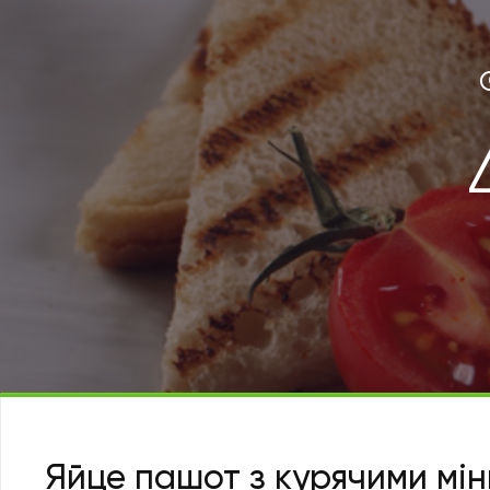
Яйце пашот з курячими мі