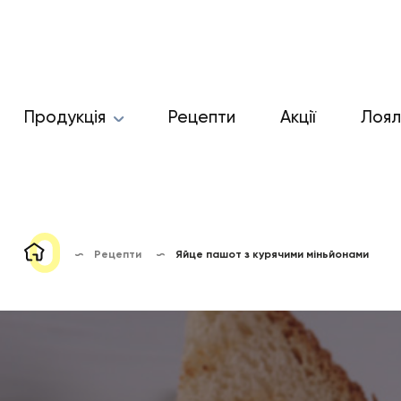
Продукція
Рецепти
Акції
Лоял
Рецепти
Яйце пашот з курячими міньйонами