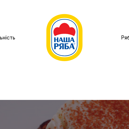
ьність
Ря