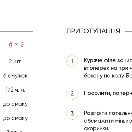
ПРИГОТУВАННЯ
2
Куряче філе зачис
2 шт.
впоперек на три 
бекону по колу. Б
6 смужок
1/2 ч. л.
Посолити, поперч
до смаку
Розігріти пательн
до смаку
обсмажити міньйон
скоринки.