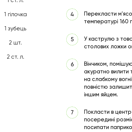
1 ст. л.
Перекласти м'ясо
1 гілочка
температурі 160 г
1 зубець
У каструлю з товс
2 шт.
столових ложки оцт
2 ст. л.
Вінчиком, помішую
акуратно вилити т
на слабкому вогні
повністю залишити
іншим яйцем.
Покласти в центр
посередині розмі
посипати паприко