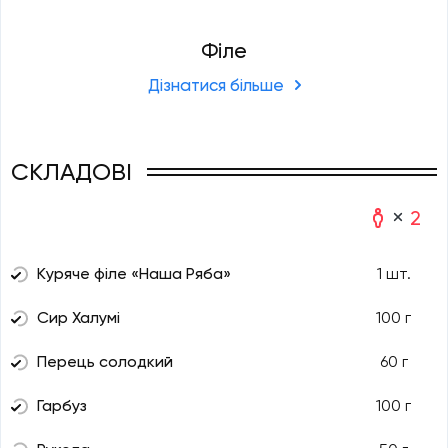
Філе
Дізнатися більше
СКЛАДОВІ
2
Куряче філе «Наша Ряба»
1 шт.
Сир Халумі
100 г
Перець солодкий
60 г
Гарбуз
100 г