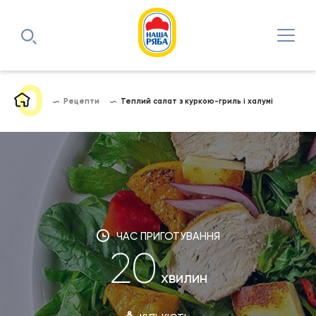
Рецепти
Теплий салат з куркою-гриль і халумі
ЧАС ПРИГОТУВАННЯ
20
хвилин