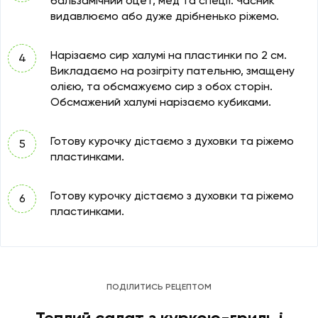
бальзамічний оцет, мед та спеції. Часник
видавлюємо або дуже дрібненько ріжемо.
Нарізаємо сир халумі на пластинки по 2 см.
Викладаємо на розігріту пательню, змащену
олією, та обсмажуємо сир з обох сторін.
Обсмажений халумі нарізаємо кубиками.
Готову курочку дістаємо з духовки та ріжемо
пластинками.
Готову курочку дістаємо з духовки та ріжемо
пластинками.
ПОДІЛИТИСЬ РЕЦЕПТОМ
Теплий салат з куркою-гриль і