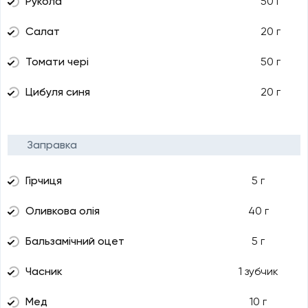
Рукола
50 г
Салат
20 г
Томати чері
50 г
Цибуля синя
20 г
Заправка
Гірчиця
5 г
Оливкова олія
40 г
Бальзамічний оцет
5 г
Часник
1 зубчик
Мед
10 г