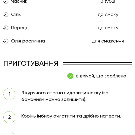
Часник
3 зубці
Сіль
до смаку
Перець
до смаку
Олія рослинна
для смаження
ПРИГОТУВАННЯ
відмічай, що зроблено
З курячого стегна видалити кістку (за
бажанням можна залишити).
Корінь імбиру очистити та дрібно натерти.