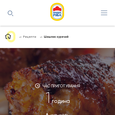
Рецепти
Шашлик курячий
ЧАС ПРИГОТУВАННЯ
1
година