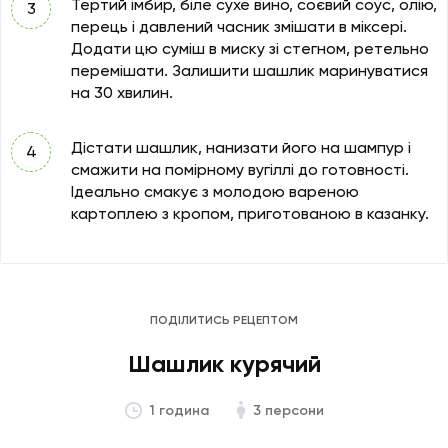
Тертий імбир, біле сухе вино, соєвий соус, олію,
перець і давлений часник змішати в міксері.
Додати цю суміш в миску зі стегном, ретельно
перемішати. Залишити шашлик маринуватися
на 30 хвилин.
Дістати шашлик, нанизати його на шампур і
смажити на помірному вугіллі до готовності.
Ідеально смакує з молодою вареною
картоплею з кропом, приготованою в казанку.
ПОДІЛИТИСЬ РЕЦЕПТОМ
Шашлик курячий
3 персони
1 година