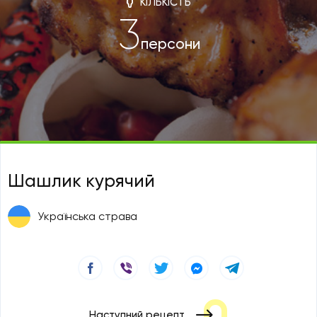
КІЛЬКІСТЬ
3
персони
Шашлик курячий
Українська страва
Наступний рецепт