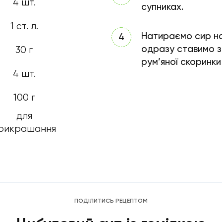
4 шт.
супниках.
1 ст. л.
Натираємо сир на 
одразу ставимо з
30 г
рум’яної скоринки
4 шт.
100 г
для
рикрашання
ПОДІЛИТИСЬ РЕЦЕПТОМ