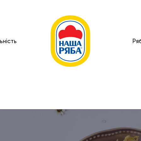
ьність
Ря