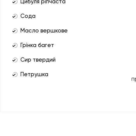
Цибуля ріпчаста
Сода
Масло вершкове
Грінка багет
Сир твердий
Петрушка
п