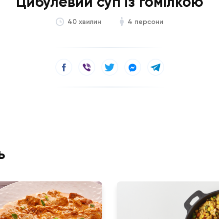
Цибулевий суп із гомілкою
4 персони
40 хвилин
ь