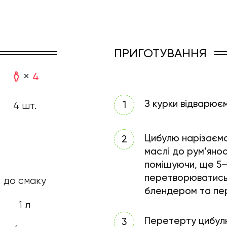
ПРИГОТУВАННЯ
4
З курки відварюєм
4 шт.
Цибулю нарізаємо
маслі до рум’янос
помішуючи, ще 5–
перетворюватись 
до смаку
блендером та пе
1 л
Перетерту цибул