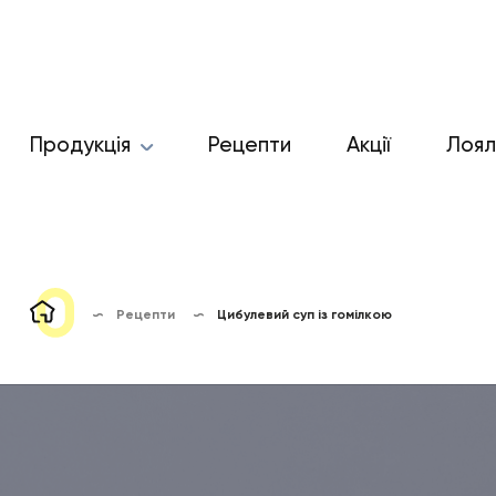
Продукція
Рецепти
Акції
Лоял
Рецепти
Цибулевий суп із гомілкою