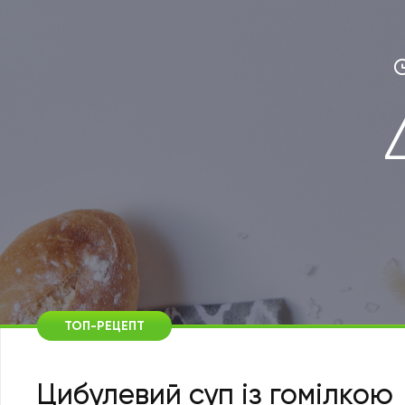
ТОП-РЕЦЕПТ
Цибулевий суп із гомілкою