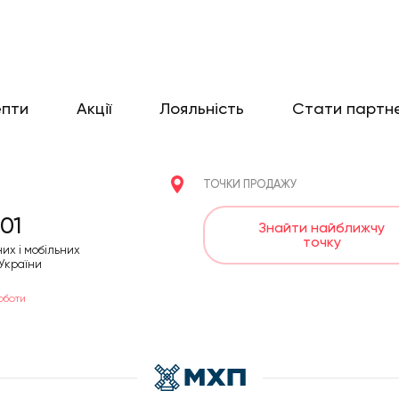
епти
Акції
Лояльність
Стати партн
ТОЧКИ ПРОДАЖУ
01
Знайти найближчу
точку
них і мобільних
 України
оботи