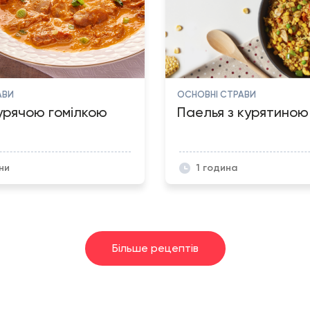
АВИ
ОСНОВНІ СТРАВИ
курячою гомілкою
Паелья з курятиною
ни
1 година
Більше рецептів