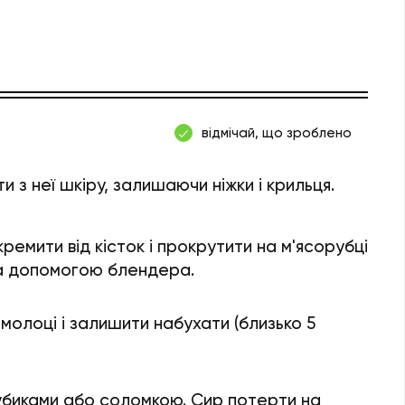
відмічай, що зроблено
ти з неї шкіру, залишаючи ніжки і крильця.
кремити від кісток і прокрутити на м'ясорубці
за допомогою блендера.
молоці і залишити набухати (близько 5
убиками або соломкою. Сир потерти на