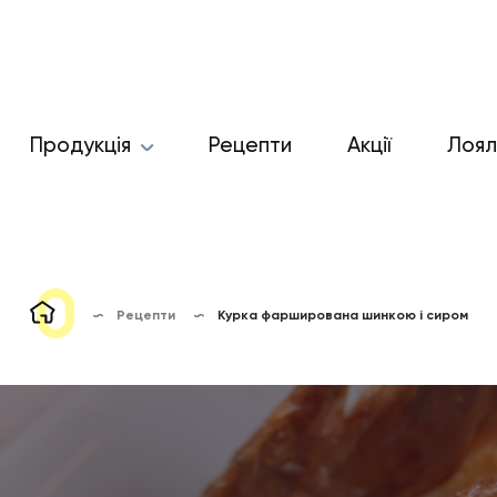
Продукція
Рецепти
Акції
Лоял
Рецепти
Курка фарширована шинкою і сиром