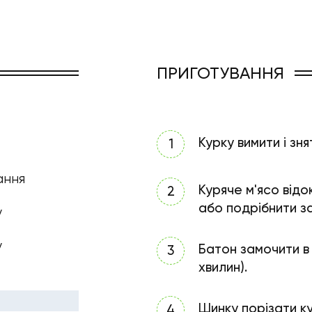
ПРИГОТУВАННЯ
Курку вимити і зня
ання
Куряче м'ясо відо
або подрібнити 
у
у
Батон замочити в 
хвилин).
Шинку порізати к