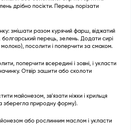
елень дрібно посікти. Перець порізати
нку: змішати разом курячий фарш, віджатий
, болгарський перець, зелень. Додати сирі
 молоко), посолити і поперчити за смаком.
лити, поперчити всередині і зовні, і укласти
начинку. Отвір зашити або сколоти
тити майонезом, зв'язати ніжки і крильця
а зберегла природну форму).
йонезом або рослинним маслом і укласти