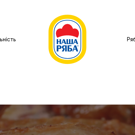
ьність
Ря