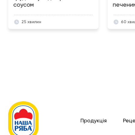
соусом
печени
25 хвилин
60 хви
Продукція
Рец