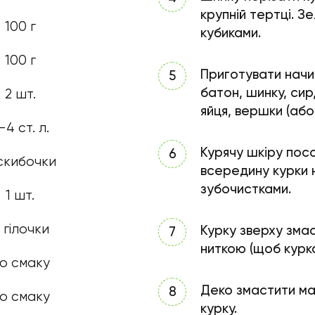
крупній тертці. З
100 г
кубиками.
100 г
Приготувати начи
батон, шинку, сир
2 шт.
яйця, вершки (або
-4 ст. л.
Курячу шкіру посо
скибочки
всередину курки 
зубочистками.
1 шт.
 гілочки
Курку зверху змас
ниткою (щоб курк
о смаку
Деко змастити ма
о смаку
курку.