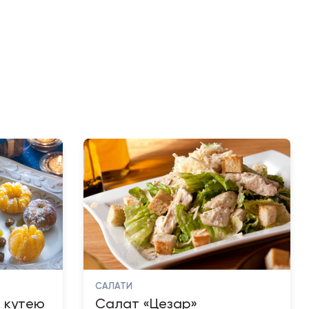
САЛАТИ
з кутею
Салат «Цезар»