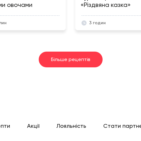
ми овочами
«Різдвяна казка»
лин
3 годин
Більше рецептів
епти
Акції
Лояльність
Стати партн