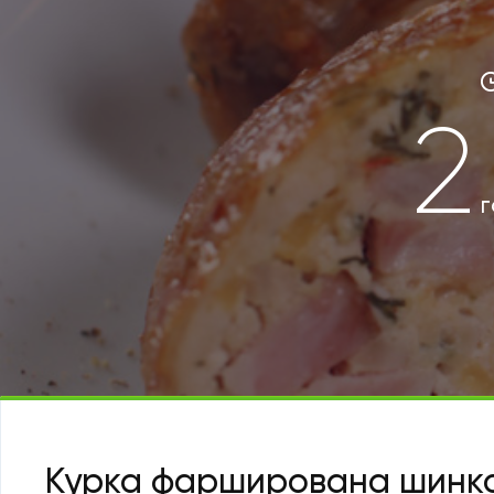
2
г
Курка фарширована шинко