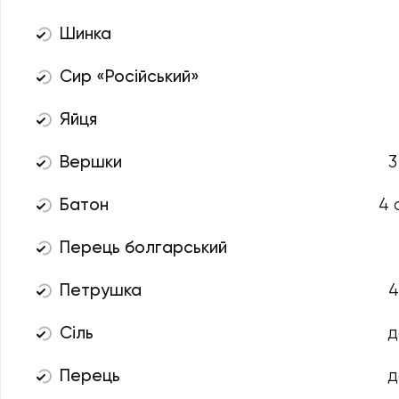
Шинка
Сир «Російський»
Яйця
Вершки
3
Батон
4 
Перець болгарський
Петрушка
4
Сіль
д
Перець
д