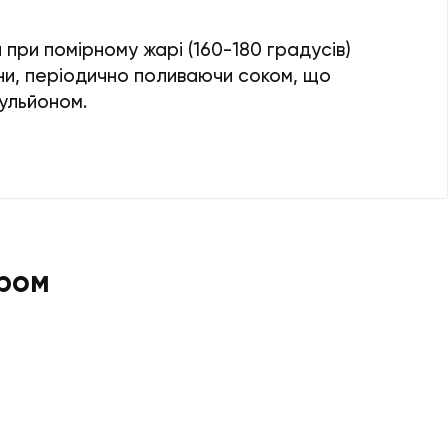
 при помірному жарі (160-180 градусів)
ини, періодично поливаючи соком, що
бульйоном.
ром