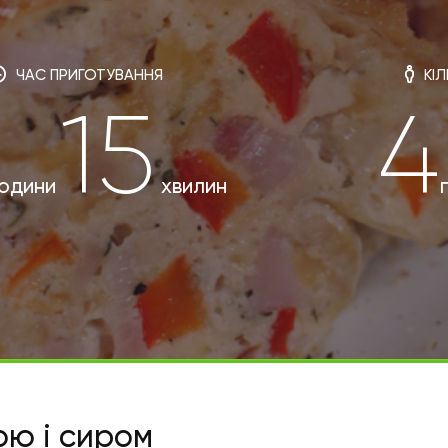
ЧАС ПРИГОТУВАННЯ
КІЛ
15
4
одини
хвилин
ю і сиром