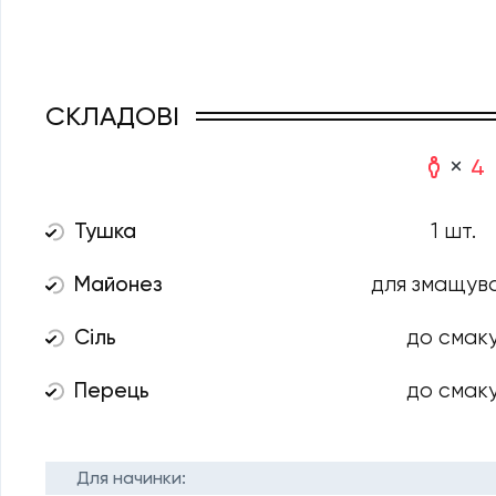
СКЛАДОВІ
4
Тушка
1 шт.
Майонез
для змащув
Сіль
до смак
Перець
до смак
Для начинки: