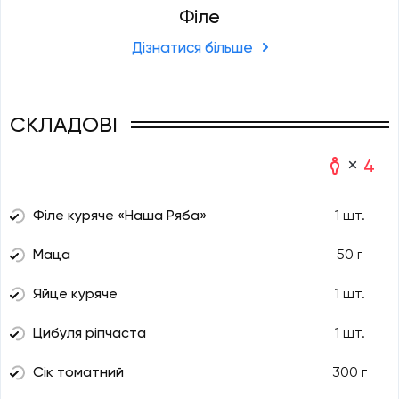
Філе
Дізнатися більше
СКЛАДОВІ
4
Філе куряче «Наша Ряба»
1 шт.
Маца
50 г
Яйце куряче
1 шт.
Цибуля ріпчаста
1 шт.
Сік томатний
300 г