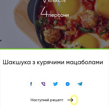
КІЛЬКІСТЬ
4
персони
Шакшука з курячими мацаболами
Наступний рецепт