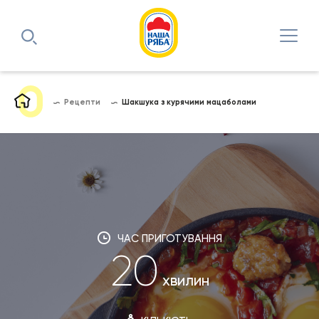
Рецепти
Шакшука з курячими мацаболами
ЧАС ПРИГОТУВАННЯ
20
хвилин