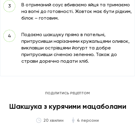
В отриманий соус вбиваємо яйця та тримаємо
на вогні до готовності. Жовток має бути рідким,
білок – готовим.
Подаємо шакшуку прямо в пательні,
притрусивши нарізаними кружальцями оливок,
виклавши острівцями йогурт та добре
притрусивши січеною зеленню. Також до
страви доречно подати хліб.
ПОДІЛИТИСЬ РЕЦЕПТОМ
Шакшука з курячими мацаболами
4 персони
20 хвилин