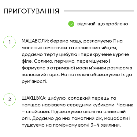
ПРИГОТУВАННЯ
відмічай, що зроблено
МАЦАБОЛИ: беремо мацу, розламуємо її на
маленькі шматочки та заливаємо яйцем,
додаємо терту цибулю і перекручене куряче
філе. Солимо, перчимо, перемішуємо і
формуємо з отриманої маси м’ячики розміром з
волоський горіх. На пательні обсмажуємо їх до
рум’яності.
ШАКШУКА: цибулю, солодкий перець та
помідор нарізаємо середніми кубиками. Часник
– слайсами. Підсмажуємо овочі на оливковій
олії. Додаємо до них томатний сік, мацаболи і
тушкуємо на помірному вогні 3–4 хвилини.