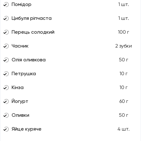
Помідор
1 шт.
Цибуля ріпчаста
1 шт.
Перець солодкий
100 г
Часник
2 зубки
Олія оливкова
50 г
Петрушка
10 г
Кінза
10 г
Йогурт
60 г
Оливки
50 г
Яйце куряче
4 шт.