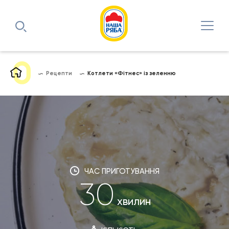
Рецепти
Котлети «Фітнес» із зеленню
ЧАС ПРИГОТУВАННЯ
30
хвилин