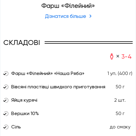
Фарш «Філейний»
Дізнатися більше
СКЛАДОВІ
3-4
Фарш «Філейний» «Наша Ряба»
1 уп. (400 г)
Вівсяні пластівці швидкого приготування
50 г
Яйця курячі
2 шт.
Вершки 10%
50 г
Сіль
до смаку