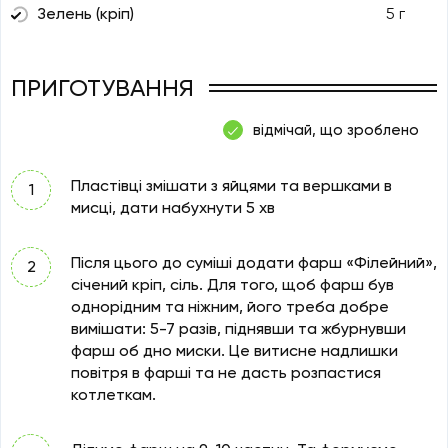
Зелень (кріп)
5 г
ПРИГОТУВАННЯ
відмічай, що зроблено
Пластівці змішати з яйцями та вершками в
мисці, дати набухнути 5 хв
Після цього до суміші додати фарш «Філейний»,
січений кріп, сіль. Для того, щоб фарш був
однорідним та ніжним, його треба добре
вимішати: 5-7 разів, піднявши та жбурнувши
фарш об дно миски. Це витисне надлишки
повітря в фарші та не дасть розпастися
котлеткам.