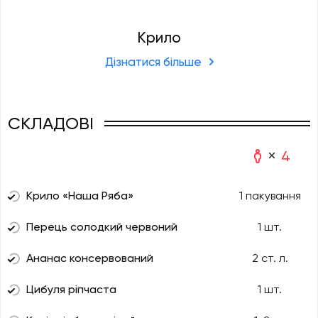
Крило
Дізнатися більше
СКЛАДОВІ
4
Крило «Наша Ряба»
1 пакування
Перець солодкий червоний
1 шт.
Ананас консервований
2 ст. л.
Цибуля ріпчаста
1 шт.