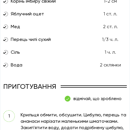
Корінь імбиру свіжий
1-2 см
Яблучний оцет
1 ст. л.
Мед
2 ст. л.
Перець чилі сухий
1/3 ч. л.
Сіль
1 ч. л.
Вода
2 склянки
ПРИГОТУВАННЯ
відмічай, що зроблено
Крильця обмити, обсушити. Цибулю, перець та
ананаси нарізати маленькими шматочками.
Закип'ятити воду, додати подрібнену цибулю,