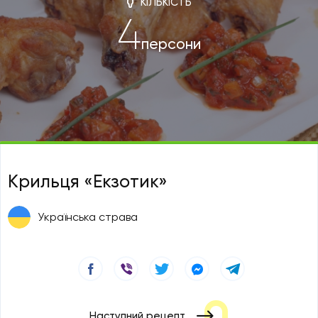
КІЛЬКІСТЬ
4
персони
Крильця «Екзотик»
Українська страва
Наступний рецепт