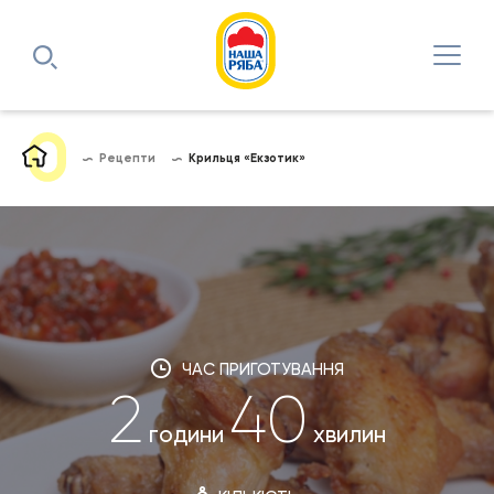
Рецепти
Крильця «Екзотик»
ЧАС ПРИГОТУВАННЯ
2
40
години
хвилин