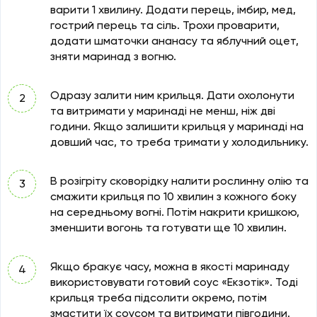
варити 1 хвилину. Додати перець, імбир, мед,
гострий перець та сіль. Трохи проварити,
додати шматочки ананасу та яблучний оцет,
зняти маринад з вогню.
Одразу залити ним крильця. Дати охолонути
та витримати у маринаді не менш, ніж дві
години. Якщо залишити крильця у маринаді на
довший час, то треба тримати у холодильнику.
В розігріту сковорідку налити рослинну олію та
смажити крильця по 10 хвилин з кожного боку
на середньому вогні. Потім накрити кришкою,
зменшити вогонь та готувати ще 10 хвилин.
Якщо бракує часу, можна в якості маринаду
використовувати готовий соус «Екзотік». Тоді
крильця треба підсолити окремо, потім
змастити їх соусом та витримати півгодини.