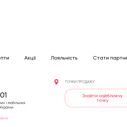
епти
Акції
Лояльність
Стати партн
ТОЧКИ ПРОДАЖУ
01
Знайти найближчу
точку
них і мобільних
 України
оботи