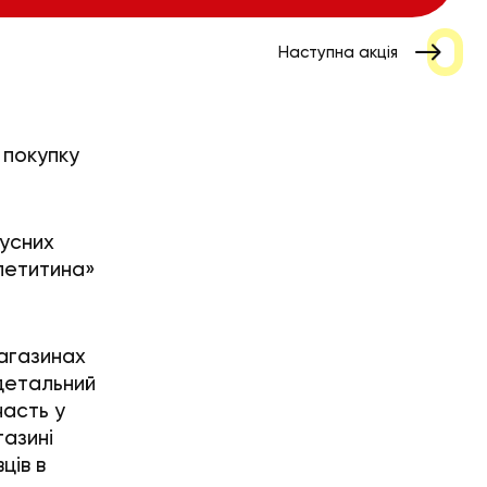
Наступна акція
 покупку
нусних
Апетитина»
магазинах
детальний
часть у
газині
ців в