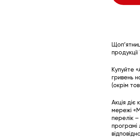
Щоп’ятниц
продукції
Купуйте «
гривень
на
(окрім тов
Акція діє 
мережі «М
перелік – 
програмі л
відповідн