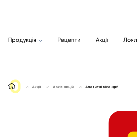
Продукція
Рецепти
Акції
Лоял
Акції
Архів акцій
Апетитні вікенди!