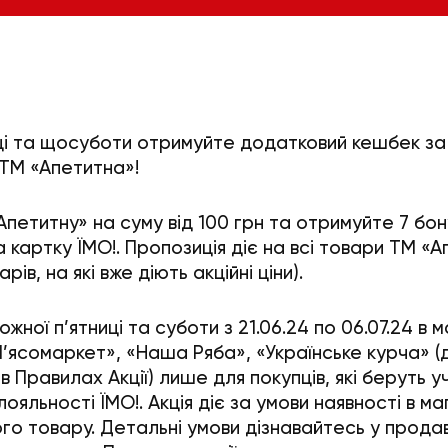
і та щосуботи отримуйте додатковий кешбек за
 ТМ «Апетитна»!
Апетитну» на суму
від 100 грн
та отримуйте
7 бо
 картку ЇМО!. Пропозиція діє на всі товари ТМ «
арів, на які вже діють акційні ціни).
кожної п’ятниці та суботи з 21.06.24 по 06.07.24 в 
’ясомаркет», «Наша Ряба», «Українське курча» (
в Правилах Акції) лише для покупців, які беруть у
ояльності ЇМО!. Акція діє за умови наявності в ма
ого товару. Детальні умови дізнавайтесь у продав