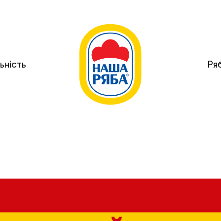
ьність
Ря