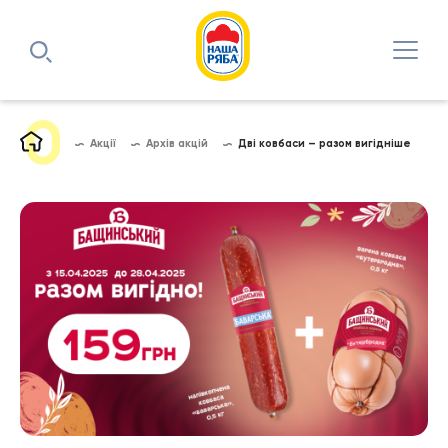
Акції
Архів акцій
Дві ковбаси – разом вигідніше