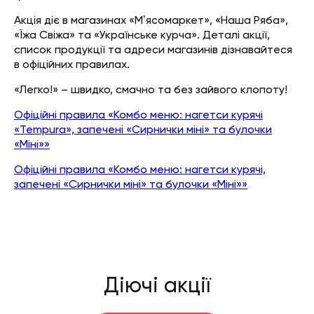
Акція діє в магазинах «Мʼясомаркет», «Наша Ряба»,
«Їжа Свіжа» та «Українське курча». Деталі акції,
список продукції та адреси магазинів дізнавайтеся
в офіційних правилах.
«Легко!» – швидко, смачно та без зайвого клопоту!
Офіційні правила «Комбо меню: нагетси курячі
«Tempura», запечені «Сирнички міні» та булочки
«Міні»»
Офіційні правила «Комбо меню: нагетси курячі,
запечені «Сирнички міні» та булочки «Міні»»
Діючі акції