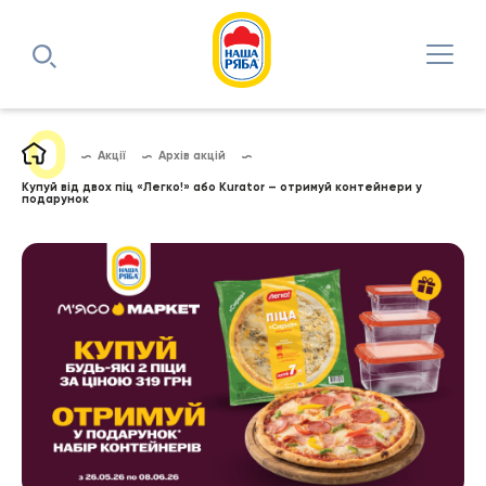
Акції
Архів акцій
Купуй від двох піц «Легко!» або Kurator – отримуй контейнери у
подарунок