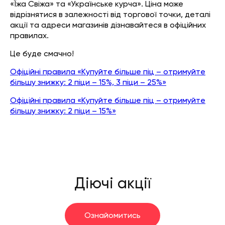
«Їжа Свіжа» та «Українське курча». Ціна може
відрізнятися в залежності від торгової точки, деталі
акції та адреси магазинів дізнавайтеся в офіційних
правилах.
Це буде смачно!
Офіційні правила «Купуйте більше піц – отримуйте
більшу знижку: 2 піци – 15%, 3 піци – 25%»
Офіційні правила «Купуйте більше піц – отримуйте
більшу знижку: 2 піци – 15%»
Діючі акції
Ознайомитись