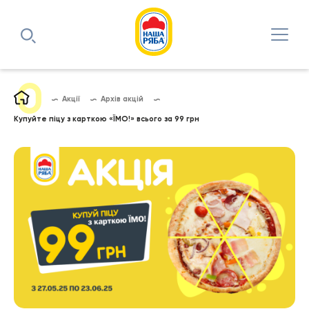
Акції
Архів акцій
Купуйте піцу з карткою «ЇМО!» всього за 99 грн