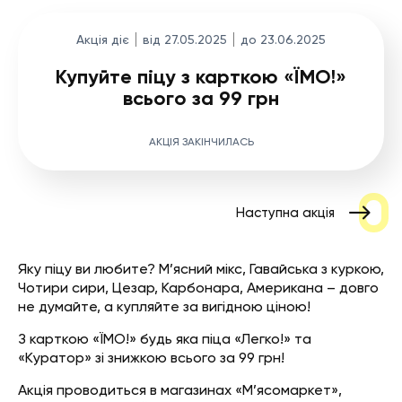
Акція діє
від 27.05.2025
до 23.06.2025
Купуйте піцу з карткою «ЇМО!»
всього за 99 грн
АКЦІЯ ЗАКІНЧИЛАСЬ
Наступна акція
Яку піцу ви любите? М’ясний мікс, Гавайська з куркою,
Чотири сири, Цезар, Карбонара, Американа – довго
не думайте, а купляйте за вигідною ціною!
З карткою «ЇМО!» будь яка піца «Легко!» та
«Куратор» зі знижкою всього за 99 грн!
Акція проводиться в магазинах «М’ясомаркет»,