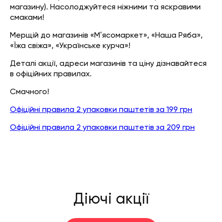
магазину). Насолоджуйтеся ніжними та яскравими
смаками!
Мерщій до магазинів «Мʼясомаркет», «Наша Ряба»,
«Їжа свіжа», «Українське курча»!
Деталі акції, адреси магазинів та ціну дізнавайтеся
в офіційних правилах.
Смачного!
Офіційні правила 2 упаковки паштетів за 199 грн
Офіційні правила 2 упаковки паштетів за 209 грн
Діючі акції