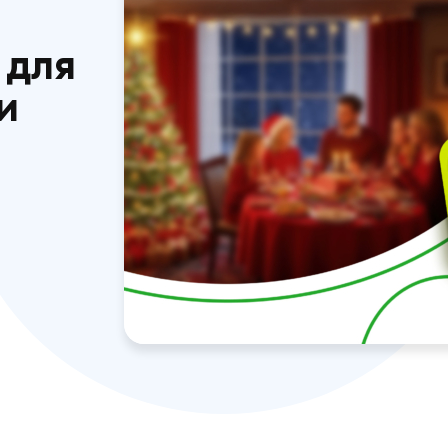
ню на
в