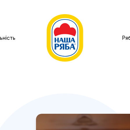
ьність
Ря