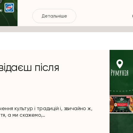
Детальніше
двідаєш після
ння культур і традицій і, звичайно ж,
ття, а ми скажемо,…