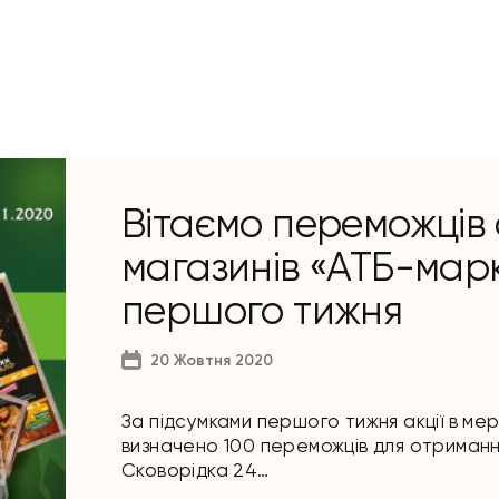
Вітаємо переможців а
магазинів «АТБ-марк
першого тижня
20 Жовтня 2020
За підсумками першого тижня акції в ме
визначено 100 переможців для отримання 
Cковорідка 24…