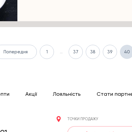
Попередня
1
…
37
38
39
40
епти
Акції
Лояльність
Стати партн
ТОЧКИ ПРОДАЖУ