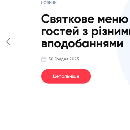
Як скласти ме
святковий стіл,
якщо гості вже 
дорозі
29 Грудня 2025
Детальніше