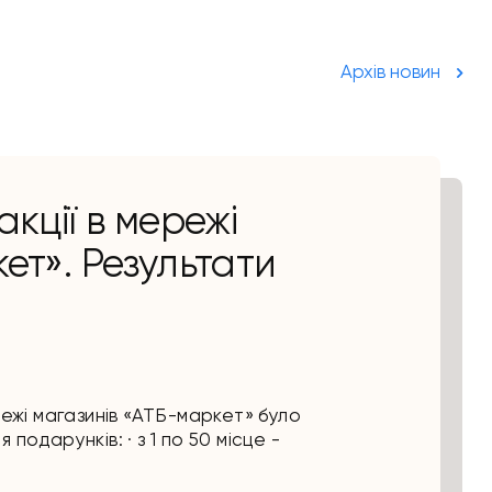
Архів новин
кції в мережі
ет». Результати
режі магазинів «АТБ-маркет» було
подарунків: · з 1 по 50 місце -