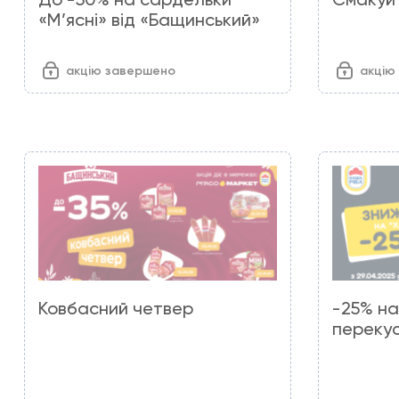
«М’ясні» від «Бащинський»
акцію завершено
акцію
Ковбасний четвер
-25% на
переку