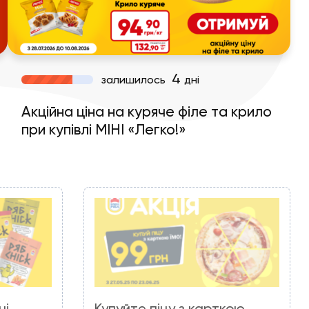
4
залишилось
дні
Акційна ціна на куряче філе та крило
при купівлі МІНІ «Легко!»
чі
Купуйте піцу з карткою