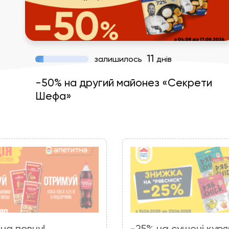
11
залишилось
днів
-50% на другий майонез «Секрети
Шефа»
на повну!
-25% на сушені куря