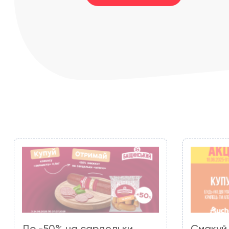
До -50% на сардельки
Смакуй 