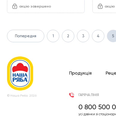
акцію завершено
акцію
Попередня
1
2
3
4
5
Продукція
Рец
ГАРЯЧА ЛІНІЯ
© Наша Ряба. 2026
0 800 500 0
усі дзвінки зі стаціонар