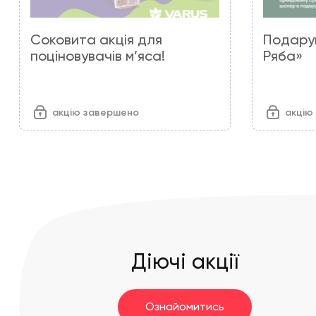
Соковита акція для
Подару
поціновувачів м’яса!
Ряба»
акцію завершено
акцію
Діючі акції
Ознайомитись