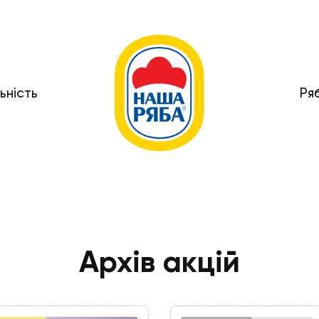
ьність
Ря
Архів акцій