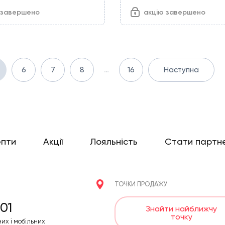
 завершено
акцію завершено
6
7
8
…
16
Наступна
епти
Акції
Лояльність
Стати партн
ТОЧКИ ПРОДАЖУ
01
Знайти найближчу
точку
них і мобільних