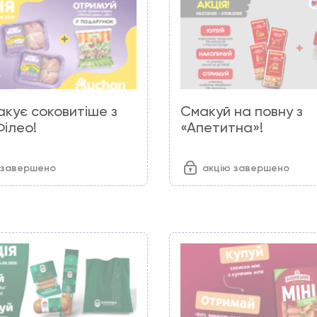
акує соковитіше з
Смакуй на повну з
ілео!
«Апетитна»!
 завершено
акцію завершено