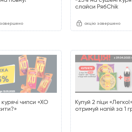
слайси РябChik
 завершено
акцію завершено
 курячі чипси «ХО
Купуй 2 піци «Легко!
сити?»
отримуй напій за 1 г