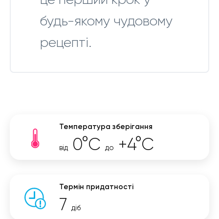
будь-якому чудовому
рецепті.
Температура зберігання
0°C
+4°C
від
до
Термін придатності
7
діб