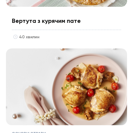
Вертута з курячим пате
40 хвилин