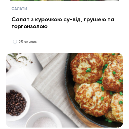
САЛАТИ
Салат з курочкою су-від, грушею та
горгонзолою
25 хвилин