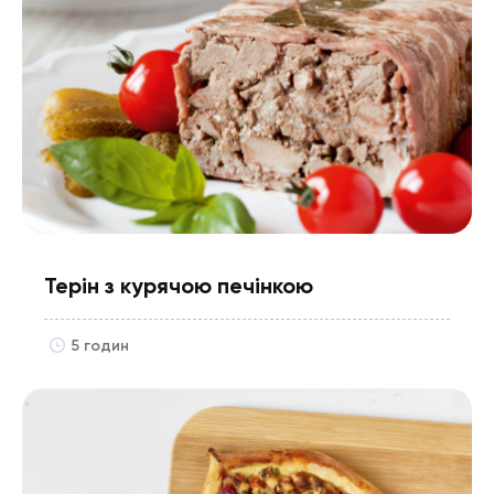
Терін з курячою печінкою
5 годин