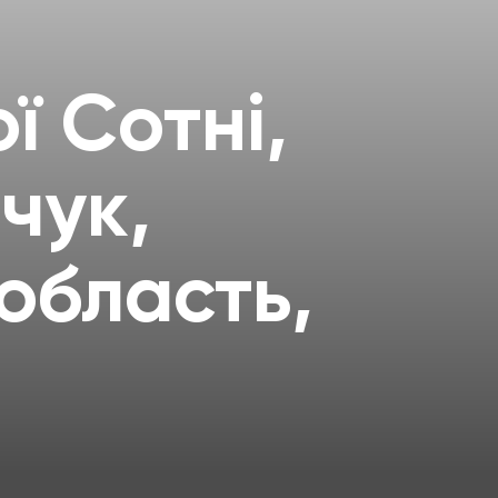
ї Сотні,
чук,
область,