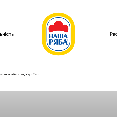
ьність
Ря
тавська область, Україна