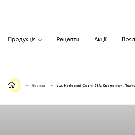
Продукція
Рецепти
Акції
Лоял
Новини
вул. Небесної Сотні, 23А, Кременчук, Пол