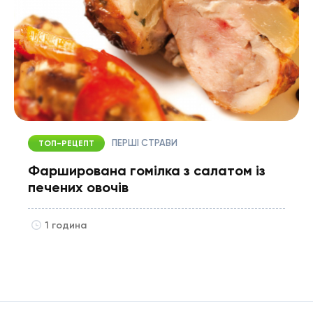
ПЕРШІ СТРАВИ
ТОП-РЕЦЕПТ
Фарширована гомілка з салатом із
печених овочів
1 година