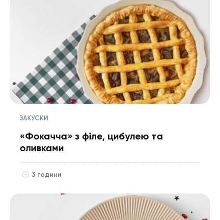
ЗАКУСКИ
«Фокачча»‎ з філе, цибулею та
оливками
3 години