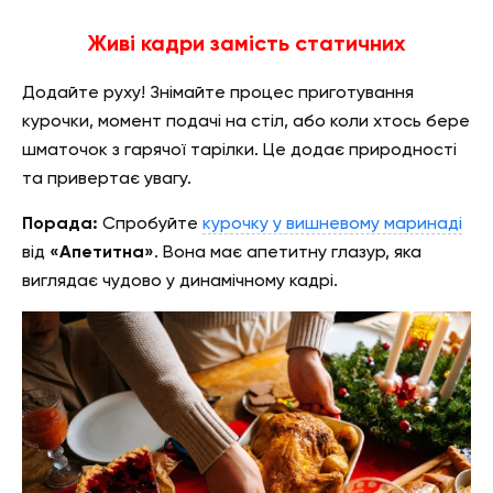
Живі
кадри замість статичних
Додайте руху! Знімайте процес приготування
курочки, момент подачі на стіл, або коли хтось бере
шматочок з гарячої тарілки. Це додає природності
та привертає увагу.
Порада:
Спробуйте
курочку у вишневому маринаді
від
«Апетитна»
. Вона має апетитну глазур, яка
виглядає чудово у динамічному кадрі.