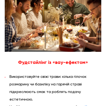
Фудстайлінг із «вау-ефектом»
Використовуйте свіжі трави: кілька гілочок
розмарину чи базиліку на гарячій страві
підкреслюють смак та роблять подачу
естетичною.