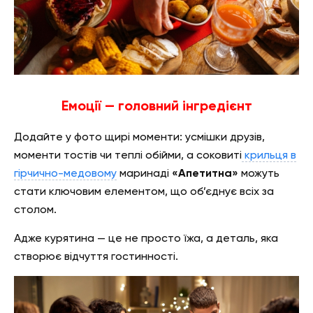
Емоції — головний інгредієнт
Додайте у фото щирі моменти: усмішки друзів,
моменти тостів чи теплі обійми, а соковиті
крильця в
гірчично-медовому
маринаді
«Апетитна»
можуть
стати ключовим елементом, що об’єднує всіх за
столом.
Адже курятина — це не просто їжа, а деталь, яка
створює відчуття гостинності.