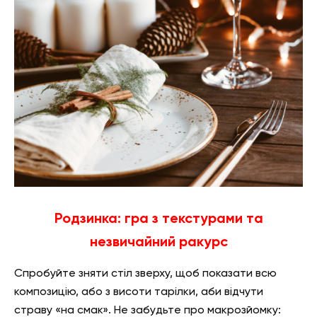
Родзинка: гра з текстурами та
незвичайний ракурс
Спробуйте зняти стіл зверху, щоб показати всю
композицію, або з висоти тарілки, аби відчути
страву «на смак». Не забудьте про макрозйомку: