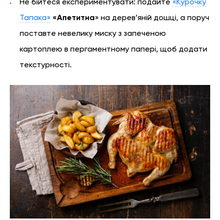
Не бійтеся експериментувати: подайте
«Курочку
Тапака»
«Апетитна
» на дерев’яній дошці, а поруч
поставте невелику миску з запеченою
картоплею в пергаментному папері, щоб додати
текстурності.