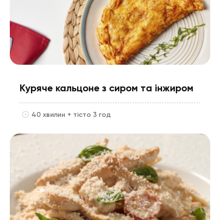
Куряче кальцоне з сиром та інжиром
40 хвилин + тісто 3 год