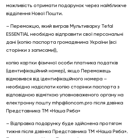
можливість отримати подарунок через найближче
відділення Нової Пошти.
– Переможцю, який виграв Мультиварку Tefal
ESSENTIAL необхідно відправити свої персональні
дані (копію паспорта громадянина України (всі
сторінки з записами)),
копію картки фізичної особи платника податків
(ідентифікаційний номер), якщо Переможець
відмовився від ідентифікаційного номера –
необхідно надіслати копію сторінки паспорта з
відповідною відміткою уповноваженого органу на
електронну пошту mhp@lioncom.pro після дзвінка
Представника ТМ «Наша Ряба»
– Відправка подарунку буде здійснена протягом
тижня після дзвінка Представника ТМ «Наша Ряба».