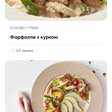
ОСНОВНІ СТРАВИ
Фарфалле з куркою
40 хвилин