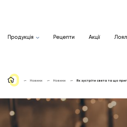
Продукція
Рецепти
Акції
Лоял
Новини
Новини
Як зустріти свята та що при