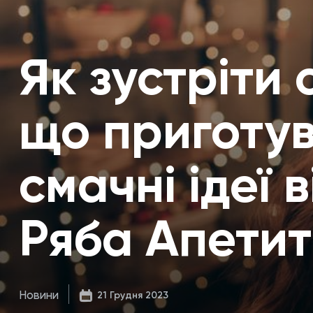
Як зустріти 
що приготув
смачні ідеї 
Ряба Апети
Новини
21 Грудня 2023