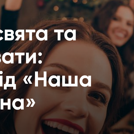
свята та
ати:
від «Наша
тна»