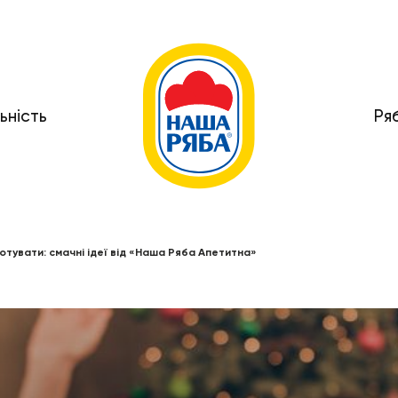
ьність
Ря
готувати: смачні ідеї від «Наша Ряба Апетитна»