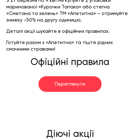
З 27 березня по 9 квітня купуйте 2 упаковки
маринованої «Курочки Тапака» або стегна
«Сметана та зелень» ТМ «Апетитна» – отримуйте
знижку -50% на другу одиницю.
Деталі акції шукайте в офіційних правилах.
Готуйте разом з «Апетитна» та тіште рідних
смачними стравами!
Офіційні правила
Переглянути
Діючі акції