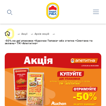
Акції
Архів акцій
-50% на дві упаковки «Курочки Тапака» або стегна «Сметана та
зелень» ТМ «Апетитна»