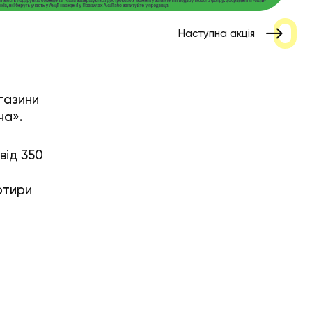
Наступна акція
газини
ча».
від 350
отири