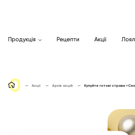
Продукція
Рецепти
Акції
Лоял
Акції
Архів акцій
Купуйте готові страви «Сек