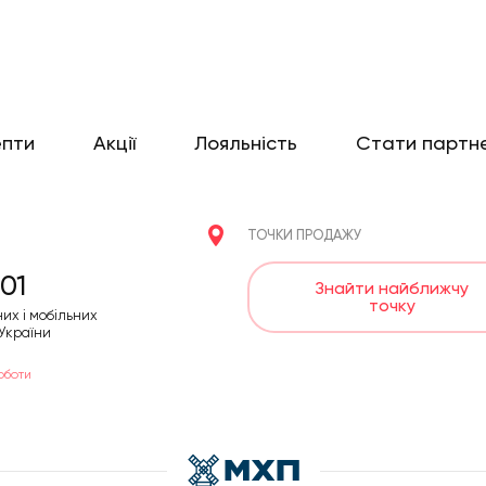
епти
Акції
Лояльність
Стати партн
ТОЧКИ ПРОДАЖУ
01
Знайти найближчу
точку
них і мобільних
 України
оботи