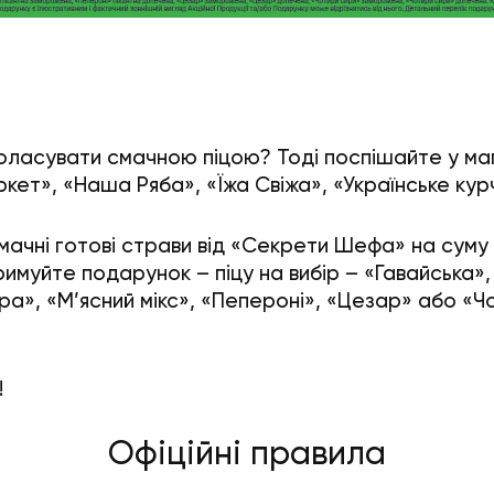
ласувати смачною піцою? Тоді поспішайте у ма
кет», «Наша Ряба», «Їжа Свіжа», «Українське кур
мачні готові страви від «Секрети Шефа» на суму 
римуйте подарунок – піцу на вибір – «Гавайська»,
а», «М’ясний мікс», «Пепероні», «Цезар» або «Ч
!
Офіційні правила