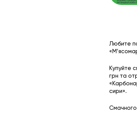
Любите по
«М’ясомар
Купуйте с
грн та от
«Карбонар
сири».
Смачного