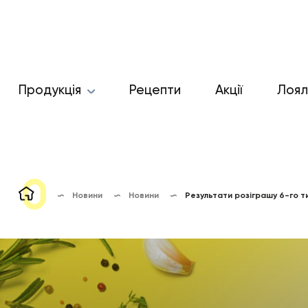
Продукція
Рецепти
Акції
Лоял
Новини
Новини
Результати розіграшу 6-го т