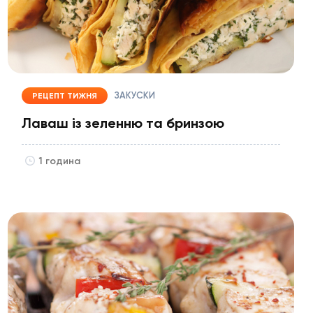
ЗАКУСКИ
РЕЦЕПТ ТИЖНЯ
Лаваш із зеленню та бринзою
1 година