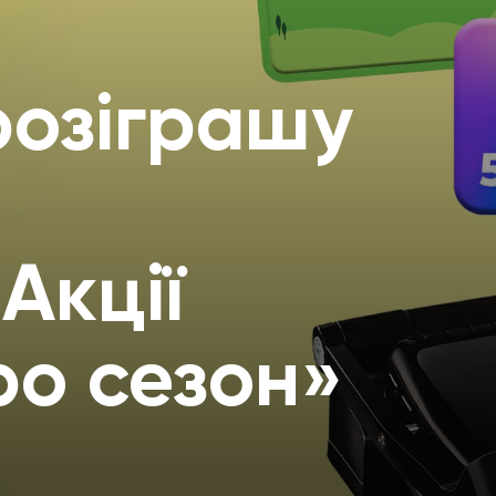
розіграшу
Акції
ро сезон»