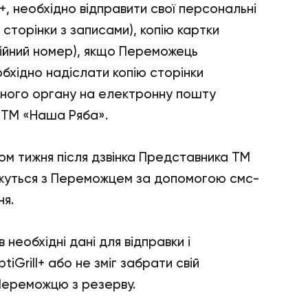
l+, необхідно відправити свої персональні
 сторінки з записами), копію картки
аційний номер), якщо Переможець
обхідно надіслати копію сторінки
еного органу на електронну пошту
а ТМ «Наша Ряба».
ом тижня після дзвінка Представника ТМ
яжуться з Переможцем за допомогою смс-
ня.
необхідні дані для відправки і
iGrill+ або не зміг забрати свій
Переможцю з резерву.