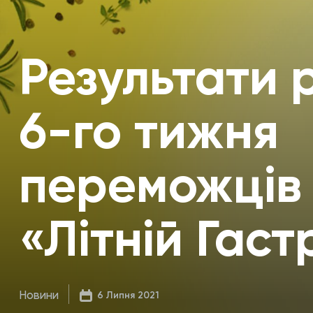
Результати 
6-го тижня
переможців 
«Літній Гаст
Новини
6 Липня 2021