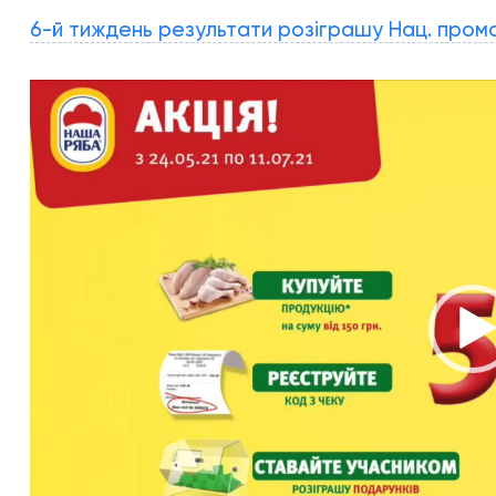
6-й тиждень результати розіграшу Нац. промо 
Відеопрогравач