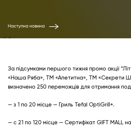
Наступна новина
За підсумками першого тижня промо акції “Лі
«Наша Ряба», ТМ «Апетитна», ТМ «Секрети 
визначено 250 переможців для отримання под
— з 1 по 20 місце — Гриль Tefal OptiGrill+.
— с 21 по 120 місце — Сертифікат GIFT MALL на