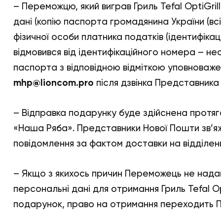
– Переможцю, який виграв Гриль Tefal OptiGril
дані (копію паспорта громадянина України (всі
фізичної особи платника податків (ідентифік
відмовився від ідентифікаційного номера – не
паспорта з відповідною відміткою уповноваж
mhp@lioncom.pro
після дзвінка Представник
– Відправка подарунку буде здійснена протяг
«Наша Ряба». Представники Нової Пошти зв’
повідомлення за фактом доставки на відділен
– Якщо з якихось причин Переможець не надав 
персональні дані для отримання Гриль Tefal Opt
подарунок, право на отримання переходить 