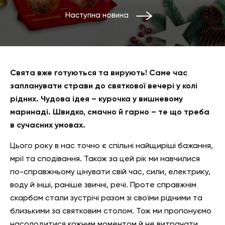
Наступна новина
Свята вже готуються та вирують! Саме час
запланувати страви до святкової вечері у колі
рідних. Чудова ідея – курочка у вишневому
маринаді. Швидко, смачно й гарно – те що треба
в сучасних умовах.
Цього року в нас точно є спільні найщиріші бажання,
мрії та сподівання. Також за цей рік ми навчилися
по-справжньому цінувати свій час, сили, електрику,
воду й інші, раніше звичні, речі. Проте справжнім
скарбом стали зустрічі разом зі своїми рідними та
близькими за святковим столом. Тож ми пропонуємо
насолодитися кожним моментом й не витрачати