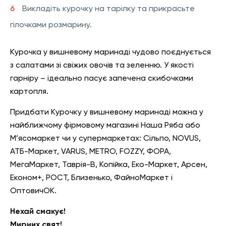
Викладіть курочку на тарілку та прикрасьте
гілочками розмарину.
Курочка у вишневому маринаді чудово поєднується
з салатами зі свіжих овочів та зеленню. У якості
гарніру – ідеально пасує запечена скибочками
картопля.
Придбати Курочку у вишневому маринаді можна у
найближчому фірмовому магазині Наша Ряба або
М’ясомаркет чи у супермаркетах: Сільпо, NOVUS,
АТБ-Маркет, VARUS, METRO, FOZZY, ФОРА,
МегаМаркет, Таврія-В, Копійка, Еко-Маркет, Арсен,
Економ+, РОСТ, Близенько, ФайноМаркет і
ОптовичОК.
Нехай смакує!
Мирних свят!