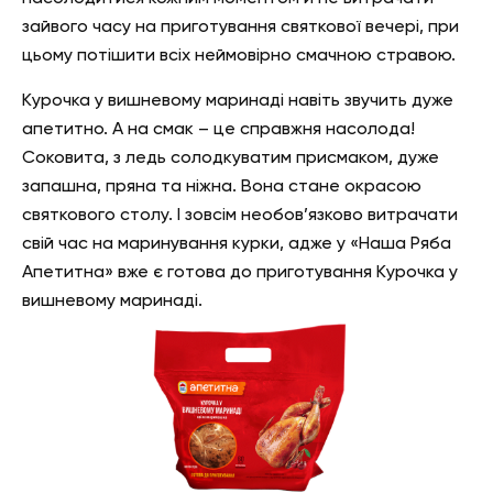
зайвого часу на приготування святкової вечері, при
цьому потішити всіх неймовірно смачною стравою.
Курочка у вишневому маринаді навіть звучить дуже
апетитно. А на смак – це справжня насолода!
Соковита, з ледь солодкуватим присмаком, дуже
запашна
, пряна
та ніжна. Вона стане окрасою
святкового столу. І зовсім необов’язково витрачати
свій час на маринування курки, адже у «Наша Ряба
Апетитна» вже є готова до приготування
Курочка у
вишневому маринаді
.