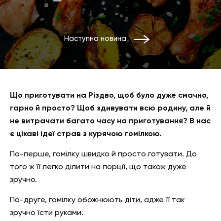
Наступна новина
Що приготувати на Різдво, щоб було дуже смачно,
гарно й
просто
? Щоб здивувати всю родину, але й
не витрачати багато часу на приготування? В нас
є цікаві іде
ї
страв з курячою гомілкою.
По-перше, гомілку швидко й просто готувати. До
того ж її легко ділити на порції, що також дуже
зручно.
По-друге, гомілку обожнюють діти, адже її так
зручно їсти руками.