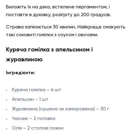
Виложіть їх на деко, встелене пергаментом, і
поставте в духовку, розігріту до 200 градусів.
Страва запікається 30 хвилин. Найкраще смакують
такі соковиті гомілки з соусом і овочами.
Куряча гомілка з апельсином і
журавлиною
Інгредієнти:
Куряча гомілка – 6 шт
Апельсин – 1 шт
Журавлина (сушена чи заморожена) – 30 г
Часник – 2 головки
Олія – 2 столові ложки