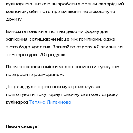
кулінарною ниткою чи зробити з фольги своєрідний
ковпачок, аби тісто при випіканні не зісковзнуло
донизу.
Виложіть гомілки в тісті на деко чи форму для
запікання, залишаючи місце між гомілками, адже
тісто буде «рости». Запікайте страву 40 хвилин за
температури 170 градусів.
Після запікання гомілки можна посипати кунжутом і
прикрасити розмарином.
До речі, дуже гарно показує і розказує, як
приготувати таку гарну і смачну святкову страву
кулінарка
Тетяна Литвинова
.
Нехай смакує!