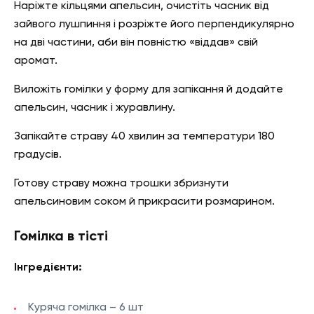
Наріжте кільцями апельсин, очистіть часник від
зайвого лушпиння і розріжте його перпендикулярно
на дві частини, аби він повністю «віддав» свій
аромат.
Виложіть гомілки у форму для запікання й додайте
апельсин, часник і журавлину.
Запікайте страву 40 хвилин за температури 180
градусів.
Готову страву можна трошки збризнути
апельсиновим соком й прикрасити розмарином.
Гомілка в тісті
Інгредієнти:
Куряча гомілка – 6 шт