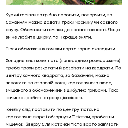
Курячі гомілки потрібно посолити, поперчити, за
бажанням можна додати трохи часнику чи соєвого
соусу. Обсмажити гомілки до напівготовності. Якщо
ви не любите шкірку, то її краще зняти.
Після обсмаження гомілки варто гарно охолодити.
Холодне листкове тісто (попередньо розморожене)
треба трохи розкатати й розрізати на квадрати. По
центру кожного квадрата, за бажанням, можна
виложити по столовій ложці картопляного пюре,
змішаного з обсмаженими з цибулею грибами. Така
начинка зробить страву цікавішою.
Гомілку слід поставити по центру тіста, на
картопляне пюре і обгорнути її тістом, зробивши
мішечок. Зверху біля кісточки тісто варто зав’язати