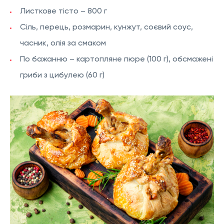
Листкове тісто – 800 г
Сіль, перець, розмарин, кунжут, соєвий соус,
часник, олія за смаком
По бажанню – картопляне пюре (100 г), обсмажені
гриби з цибулею (60 г)