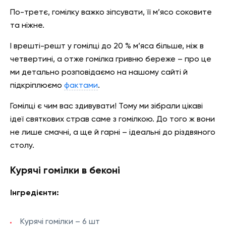
По-третє, гомілку важко зіпсувати, її м’ясо соковите
та ніжне.
І врешті-решт у гомілці до 20 % м’яса більше, ніж в
четвертині, а отже гомілка гривню береже – про це
ми детально розповідаємо на нашому сайті й
підкріплюємо
фактами
.
Г
оміл
ці
є чим
вас здивувати! Тому ми зібрали цікаві
ідеї святкових страв саме з гомілкою.
До того ж вони
не лише смачні, а ще й гарні – ідеальні до різдвяного
столу.
Курячі гомілки в беконі
Інгредієнти:
Курячі гомілки – 6 шт