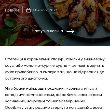
Новини
1 Лютого 2023
Наступна новина
Стегенця в карамельній глазурі, гомілки у вишневому
соусі або молочно-куряче суфле – це навіть звучить
дуже привабливо, а смакує так, що не відірвешся до
останнього шматочка.
Ми зібрали найкращі поєднання курячого м’яса з
солодкими компонентами, які роблять смак страви
насиченим, яскравим та неперевершеним.
Особливу увагу радимо звернути на відомий десерт