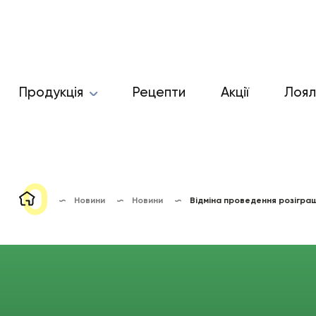
Продукція
Рецепти
Акції
Лоял
Новини
Новини
Відміна проведення розіграш