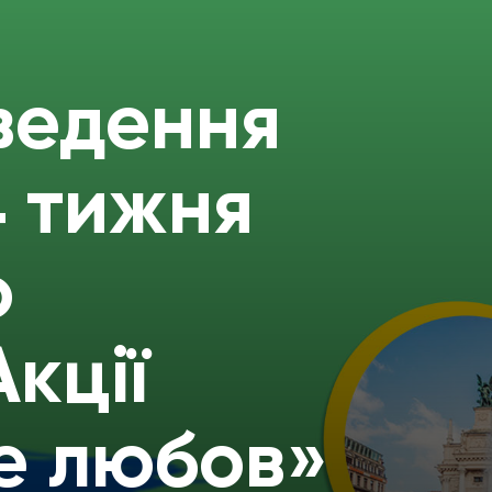
ведення
4 тижня
о
кції
е любов»