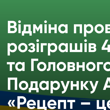
Відміна про
розіграшів 
та Головног
Подарунку А
«Рецепт – ц