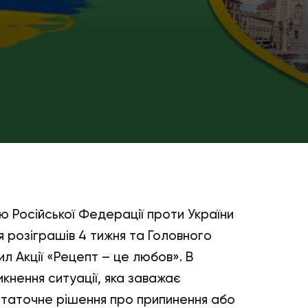
ю Російської Федерації проти України
я розіграшів 4 тижня та Головного
ил Акції «Рецепт – це любов». В
икнення ситуації, яка заважає
статочне рішення про припинення або