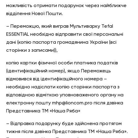
можливість отримати подарунок через найближче
відділення Нової Пошти.
– Переможцю, який виграв Мультиварку Tefal
ESSENTIAL необхідно відправити свої персональні
дані (копію паспорта громадянина України (всі
сторінки з записами)),
копію картки фізичної особи платника податків
(ідентифікаційний номер), якщо Переможець
відмовився від ідентифікаційного номера –
необхідно надіслати копію сторінки паспорта з
відповідною відміткою уповноваженого органу на
електронну пошту mhp@lioncom.pro після дзвінка
Представника ТМ «Наша Ряба»
– Відправка подарунку буде здійснена протягом
тижня після дзвінка Представника ТМ «Наша Ряба».