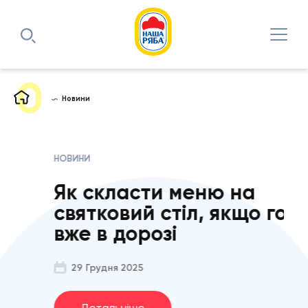
Новини
НОВИНИ
НОВ
Як скласти меню на
Тр
святковий стіл, якщо гості
що
вже в дорозі
Рі
29 Грудня 2025
2
Детальніше