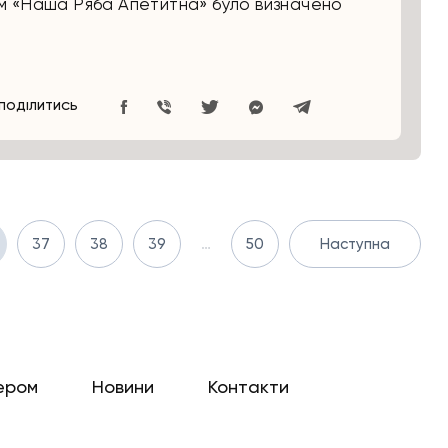
м «Наша Ряба Апетитна» було визначено
ПОДІЛИТИСЬ
37
38
39
…
50
Наступна
ером
Новини
Контакти