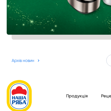
Архів новин
Продукція
Рец