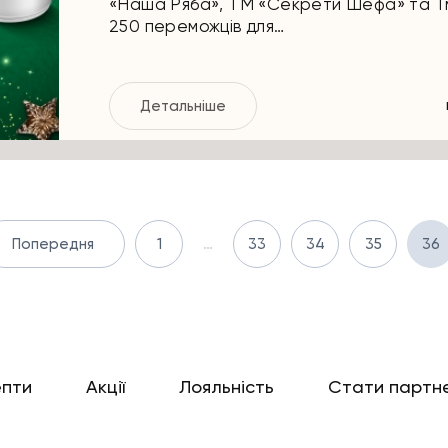
«Наша Ряба», ТМ «Секрети Шефа» та Т
250 переможців для…
Детальніше
Попередня
1
…
33
34
35
36
епти
Акції
Лояльність
Стати партн