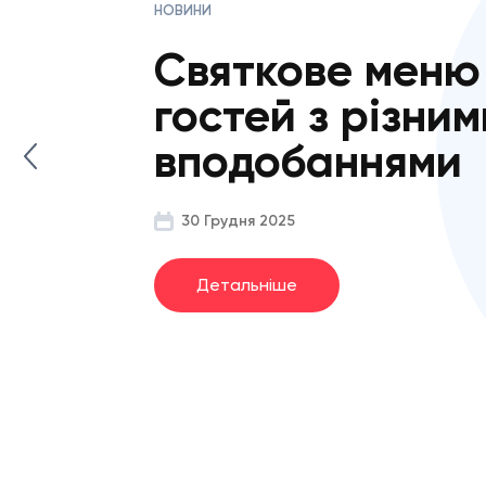
Як склас
святковий
якщо гост
дорозі
29 Грудня 2025
Детальніше