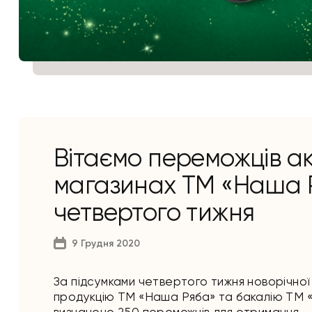
Вітаємо переможців ак
магазинах ТМ «Наша Р
четвертого тижня
9 Грудня 2020
За підсумками четвертого тижня новорічної
продукцію ТМ «Наша Ряба» та бакалію ТМ 