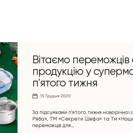
Вітаємо переможців 
продукцію у суперма
п'ятого тижня
15 Грудня 2020
За підсумками п'ятого тижня новорічної
Ряба», ТМ «Секрети Шефа» та Тм «Наша
переможців для…