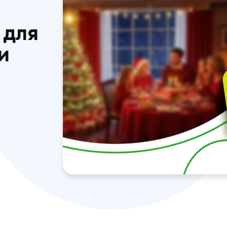
ти меню на
 стіл,
і вже в