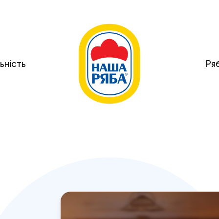
ьність
Ря