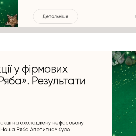
Детальніше
ції у фірмових
яба». Результати
 акції на охолоджену нефасовану
«Наша Ряба Апетитна» було