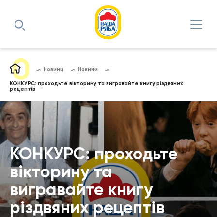
Новини
Новини
КОНКУРС: проходьте вікторину та вигравайте книгу різдвяних
рецептів
КОНКУРС: проходьте
вікторину та
вигравайте книгу
різдвяних рецептів