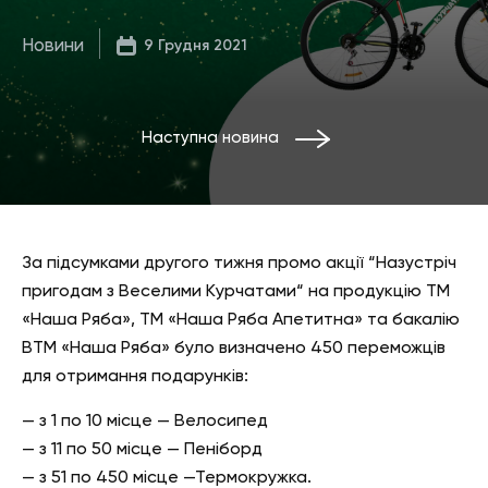
Новини
9 Грудня 2021
Наступна новина
За підсумками другого тижня промо акції “Назустріч
пригодам з Веселими Курчатами“ на продукцію ТМ
«Наша Ряба», ТМ «Наша Ряба Апетитна» та бакалію
ВТМ «Наша Ряба» було визначено 450 переможців
для отримання подарунків:
— з 1 по 10 місце — Велосипед
— з 11 по 50 місце — Пеніборд
— з 51 по 450 місце —Термокружка.