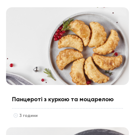
Панцероті з куркою та моцарелою
3 години