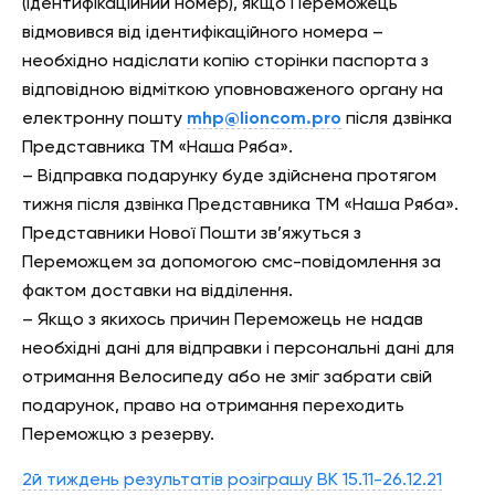
(ідентифікаційний номер), якщо Переможець
відмовився від ідентифікаційного номера –
необхідно надіслати копію сторінки паспорта з
відповідною відміткою уповноваженого органу на
електронну пошту
mhp@lioncom.pro
після дзвінка
Представника ТМ «Наша Ряба».
– Відправка подарунку буде здійснена протягом
тижня після дзвінка Представника ТМ «Наша Ряба».
Представники Нової Пошти зв’яжуться з
Переможцем за допомогою смс-повідомлення за
фактом доставки на відділення.
– Якщо з якихось причин Переможець не надав
необхідні дані для відправки і персональні дані для
отримання Велосипеду або не зміг забрати свій
подарунок, право на отримання переходить
Переможцю з резерву.
2й тиждень результатів розіграшу ВК 15.11-26.12.21